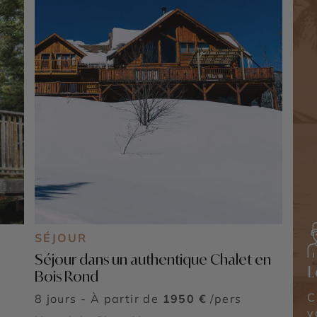
SÉJOUR
Séjour dans un authentique Chalet en
L
Bois Rond
C
8 jours - À partir de
1950 €
/pers
v