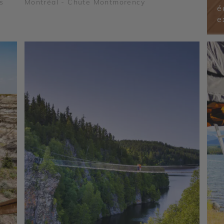
s
Montréal - Chute Montmorency
é
e
Parc
ges
- Le