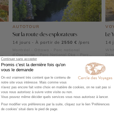
AUTOTOUR
VO
Sur la route des explorateurs
Le 
14 jours - À partir de
2550 €
/pers
14 
Montréal - Ottawa - Parc national
Whit
d'Opemican - Parc National Oka - Parc
Dem
on -
régional de la Montagne du Diable - Parc
national d'Aiguebelle - Parc régional Kiamika
- Réserve Faunique Papineau Labelle