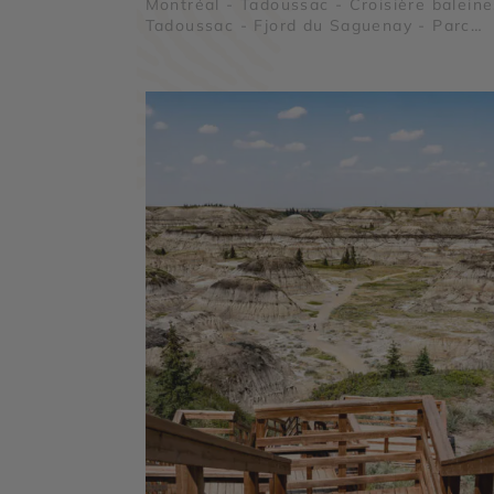
Montréal - Tadoussac - Croisière baleine
Tadoussac - Fjord du Saguenay - Parc
national Mauricie - Le Lac Saint Jean - 
national de la Pointe Taillon - Île aux
Coudres - Parc national des Hautes Gor
de la Rivière Malbaie - Parc national des
Grands Jardins - Reserve Faunique
Mastigouche - Reserve Faunique Saint
Maurice - Parc national des Monts Valin 
Saint Laurent - Lac Sacacomie - Chute
Montmorency