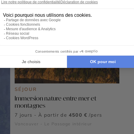
SÉJOUR
Immersion nature entre mer et
montagnes
7 jours - À partir de
4500 €
/pers
Vancouver - Le Passage intérieur