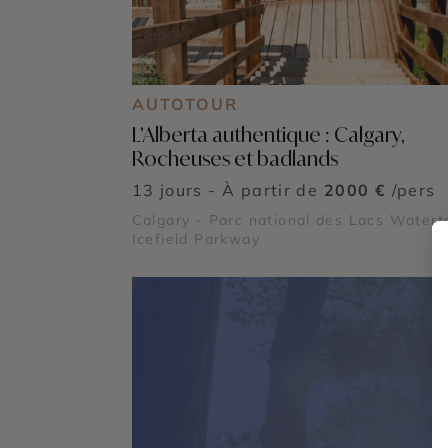
AUTOTOUR
L’Alberta authentique : Calgary,
Rocheuses et badlands
13 jours - À partir de
2000 €
/pers
Calgary - Parc national des Lacs Watert
Icefield Parkway