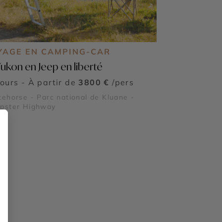
YAGE EN CAMPING-CAR
Yukon en Jeep en liberté
jours - À partir de
3800 €
/pers
ehorse - Parc national de Kluane -
pster Highway