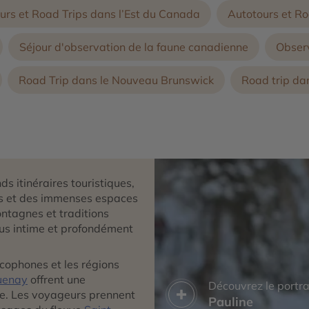
urs et Road Trips dans l’Est du Canada
Autotours et R
Séjour d'observation de la faune canadienne
Observ
Road Trip dans le Nouveau Brunswick
Road trip da
s itinéraires touristiques,
lés et des immenses espaces
ontagnes et traditions
lus intime et profondément
ancophones et les régions
uenay
offrent une
Découvrez le portra
ne. Les voyageurs prennent
Pauline