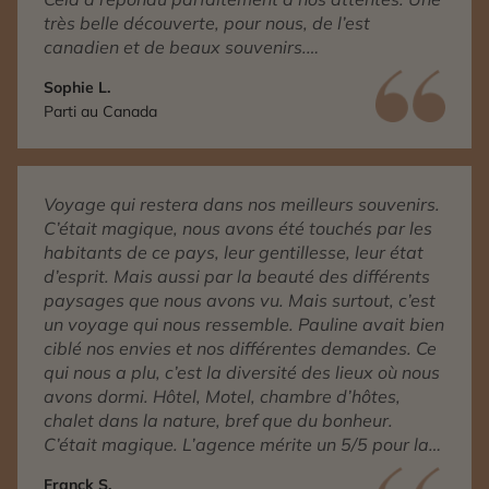
très belle découverte, pour nous, de l’est
canadien et de beaux souvenirs.
Nous avons aussi apprécié le service
Sophie L.
conciergerie auquel nous avons fait appel pour
Parti au Canada
confirmer un rendez-vous.
Voyage qui restera dans nos meilleurs souvenirs.
C’était magique, nous avons été touchés par les
habitants de ce pays, leur gentillesse, leur état
d’esprit. Mais aussi par la beauté des différents
paysages que nous avons vu. Mais surtout, c’est
un voyage qui nous ressemble. Pauline avait bien
ciblé nos envies et nos différentes demandes. Ce
qui nous a plu, c’est la diversité des lieux où nous
avons dormi. Hôtel, Motel, chambre d’hôtes,
chalet dans la nature, bref que du bonheur.
C’était magique. L’agence mérite un 5/5 pour la
qualité du voyage, de l’accompagnement et de
Franck S.