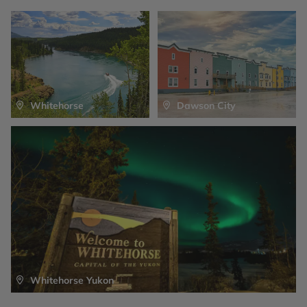
Kathleen est l’endroit idéal pour une petite sortie en
canot sur des eaux cristallines où se reflètent les pics
enneigés! C’est également ici que la population de
grizzlis est la plus nombreuses en Amérique du nord,
vous pourriez en apercevoir au loin. Nuit dans le Kluane
National Park.
Whitehorse
Dawson City
Whitehorse Yukon