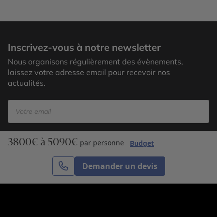
Whitehorse Yukon
Inscrivez-vous à notre newsletter
Nous organisons régulièrement des évènements,
laissez votre adresse email pour recevoir nos
actualités.
3800€ à 5090€
S’inscrire
par personne
Budget
Demander un devis
Cercle des Voyages est une agence de voyage
spécialisée dans le sur-mesure, appartenant au groupe
Cercle des Vacances. Grâce à notre expertise et notre