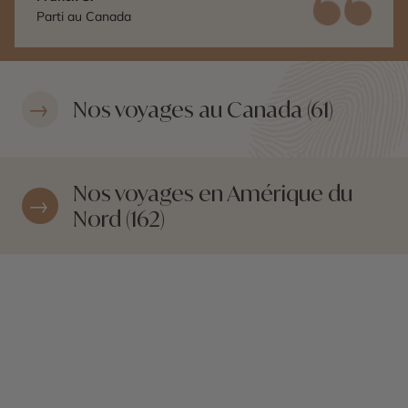
la compréhension de nos différentes demandes.
Parti au Canada
Nos voyages au Canada (61)
Nos voyages en Amérique du
Nord (162)