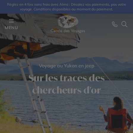
Réglez en 4 fois sans frais avec Alma : Décalez vos paiements, pas votre
voyage. Conditions disponibles au moment du paiement.
MENU
Voyage au Yukon en jeep
Sur les traces des
chercheurs d'or