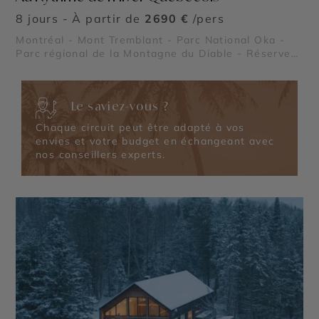
8 jours - À partir de
2690 €
/pers
Montréal - Mont Tremblant - Parc National Oka -
Parc régional de la Montagne du Diable - Réserve
Faunique Papineau Labelle - Parc régional Kiamika
Le saviez-vous ?
Chaque circuit peut être adapté à vos
envies et votre budget en échangeant avec
nos conseillers experts.