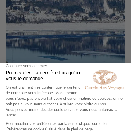
CIRCUIT ACCOMPAGNÉ
Motoneige et Traineau à Chiens au Saguenay
9 jours - À partir de
2690 €
/pers
Montréal - Fjord du Saguenay
Voir tous nos Voyages Canada (61)