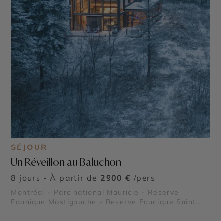
SÉJOUR
Un Réveillon au Baluchon
8 jours - À partir de
2900 €
/pers
Montréal - Parc national Mauricie - Reserve
Faunique Mastigouche - Reserve Faunique Saint
Maurice