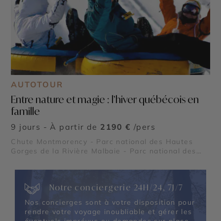
AUTOTOUR
Entre nature et magie : l’hiver québécois en
famille
9 jours - À partir de
2190 €
/pers
Chute Montmorency - Parc national des Hautes
Gorges de la Rivière Malbaie - Parc national des
Grands Jardins
Notre conciergerie 24H/24, 7J/7
Nos concierges sont à votre disposition pour
rendre votre voyage inoubliable et gérer les