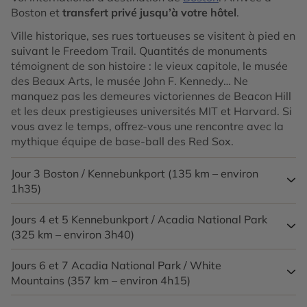
Boston et
transfert privé jusqu’à votre hôtel
.
Ville historique, ses rues tortueuses se visitent à pied en
suivant le Freedom Trail. Quantités de monuments
témoignent de son histoire : le vieux capitole, le musée
des Beaux Arts, le musée John F. Kennedy… Ne
manquez pas les demeures victoriennes de Beacon Hill
et les deux prestigieuses universités MIT et Harvard. Si
vous avez le temps, offrez-vous une rencontre avec la
mythique équipe de base-ball des Red Sox.
Jour 3
Boston / Kennebunkport (135 km – environ
1h35)
Jours 4 et 5
Kennebunkport / Acadia National Park
Prise en charge de votre véhicule
. Départ vers le
(325 km – environ 3h40)
Maine. Surnommé l’état des pins, c’est l’état le plus
maritime de la
Nouvelle Angleterre
. La route dévoile un
littoral spectaculaire, très découpé, parsemé de
Jours 6 et 7
Acadia National Park / White
Bar Harbor et sa côte déchiquetée de granit rose
villages de pêcheurs, de 63 phares et de milliers d’îlots.
Mountains (357 km – environ 4h15)
contraste avec le bleu de l’océan. C’est la porte d’entrée
Profitez-en pour visiter les galeries d’art et déguster la
pour l’Acadia National Park, joyau de la côte est des