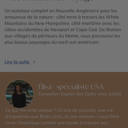
Un autotour complet en Nouvelle-Angleterre pour les
amoureux de la nature : côté terre à travers les White
Mountains du New Hampshire, côté maritime avec les
côtes accidentées de Newport et Cape Cod. De Boston
aux villages de pêcheurs du Maine, vous parcourez les
plus beaux paysages du nord-est américain.
Lire la suite
Élisa - spécialiste USA
Conseiller-Expert des Etats-Unis (USA)
Ce qui me rend unique ? 10 ans de passion, une vie
d’expatriée aux États-Unis, et une mission : vous faire
vivre l’Amérique comme une locale à travers ses