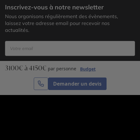
Inscrivez-vous à notre newsletter
Nous organisons régulièrement des évènements,
laissez votre adresse email pour recevoir nos
actualités.
3100€ à 4150€
S’inscrire
par personne
Budget
Demander un devis
Cercle des Voyages est une agence de voyage
spécialisée dans le sur-mesure, appartenant au groupe
Cercle des Vacances. Grâce à notre expertise et notre
passion du voyage, nous sommes là pour vous aider à
réaliser le voyage de vos rêves. Notre équipe est à
votre écoute pour créer le voyage qui vous ressemble.