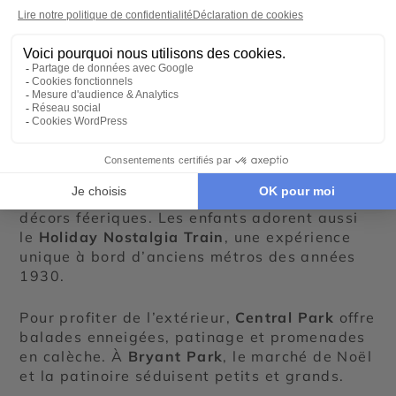
Les fêtes de fin d’année sont idéales pour
découvrir
New York en famille
. La ville
propose une multitude d’activités adaptées à
tous, garantissant des souvenirs
mémorables.
Ne manquez pas le célèbre
Radio City
Christmas Spectacular
, un spectacle
incontournable mêlant danse, musique et
décors féeriques. Les enfants adorent aussi
le
Holiday Nostalgia Train
, une expérience
unique à bord d’anciens métros des années
1930.
Pour profiter de l’extérieur,
Central Park
offre
balades enneigées, patinage et promenades
en calèche. À
Bryant Park
, le marché de Noël
et la patinoire séduisent petits et grands.