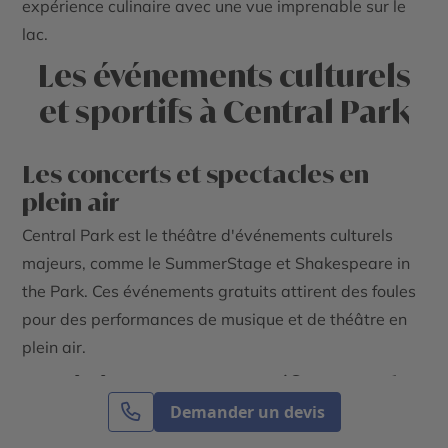
expérience culinaire avec une vue imprenable sur le
lac.
Les événements culturels
et sportifs à Central Park
Les concerts et spectacles en
plein air
Central Park est le théâtre d'événements culturels
majeurs, comme le SummerStage et Shakespeare in
the Park. Ces événements gratuits attirent des foules
pour des performances de musique et de théâtre en
plein air.
Les événements sportifs annuels
et comment y participer
Demander un devis
Le marathon de New York, qui traverse Central Park,