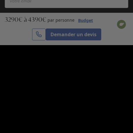
3290€ à 4390€
S’inscrire
par personne
Budget
Demander un devis
Cercle des Voyages est une agence de voyage
spécialisée dans le sur-mesure, appartenant au groupe
Cercle des Vacances. Grâce à notre expertise et notre
passion du voyage, nous sommes là pour vous aider à
réaliser le voyage de vos rêves. Notre équipe est à
votre écoute pour créer le voyage qui vous ressemble.
Co-concevez votre voyage
Nous contacter