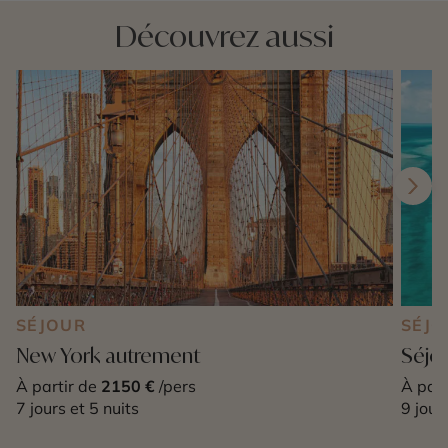
Découvrez aussi
SÉJOUR
SÉJO
New York autrement
Séjo
À partir de
2150 €
/pers
À part
7 jours et 5 nuits
9 jour