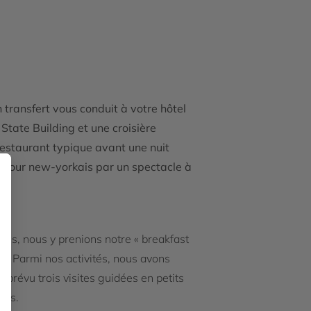
 transfert vous conduit à votre hôtel
State Building et une croisière
 restaurant typique avant une nuit
séjour new-yorkais par un spectacle à
tins, nous y prenions notre « breakfast
s. Parmi nos activités, nous avons
 prévu trois visites guidées en petits
ges.