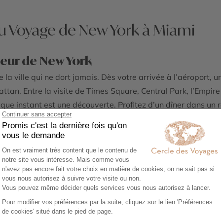
du Voyage de New York à Miami
eur de New York
 ville qui ne dort jamais. Dès votre arrivée à l’aéroport, un
tan. Entre la visite de Times Square, Central Park, l’Empire 
aque instant est une découverte. Profitez d’un dîner dans un
orez Brooklyn et ses célèbres ponts avant de terminer votre 
ral
quartier de la gare de Grand Central à
Manhattan
. Tous les ma
 et du Chrysler Building, plongés dans une foule de New-Yorkai
 de 60 kilomètres en trois jours ! Il faut dire que nous avions
stataire New York Off Road, recommandé par Cercle des Voya