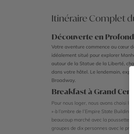
Itinéraire Complet 
Découverte en Profond
Votre aventure commence au cœur de la
idéalement situé pour explorer Manhat
autour de la Statue de la Liberté, ch
dans votre hôtel. Le lendemain, expl
Broadway.
Breakfast à Grand Cent
Pour nous loger, nous avons choisi le 
» à l’ombre de l’Empire State Building
beaucoup marché avec la poussette. Près
groupes de dix personnes avec le pre