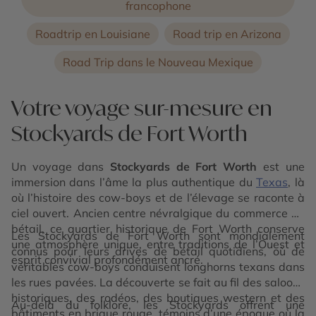
francophone
Roadtrip en Louisiane
Road trip en Arizona
Road Trip dans le Nouveau Mexique
Votre voyage sur-mesure en
Stockyards de Fort Worth
Un voyage dans
Stockyards de Fort Worth
est une
immersion dans l’âme la plus authentique du
Texas
, là
où l’histoire des cow-boys et de l’élevage se raconte à
ciel ouvert. Ancien centre névralgique du commerce du
bétail, ce quartier historique de Fort Worth conserve
Les Stockyards de Fort Worth sont mondialement
une atmosphère unique, entre traditions de l’Ouest et
connus pour leurs drives de bétail quotidiens, où de
esprit convivial profondément ancré.
véritables cow-boys conduisent longhorns texans dans
les rues pavées. La découverte se fait au fil des saloons
historiques, des rodéos, des boutiques western et des
Au-delà du folklore, les Stockyards offrent une
bâtiments en brique rouge, témoins d’une époque où la