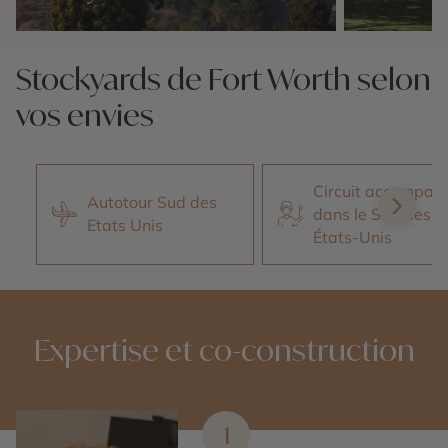
Nos 4 idées voyage
Nos 4 idées vo
Stockyards de Fort Worth selon
vos envies
Circuit accompag
Autotour Sud des
dans le Sud des
Etats Unis
États-Unis
Expertise et co-construction
1