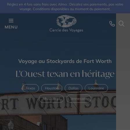
Réglez en 4 fois sans frais avec Alma : Décalez vos paiements, pas votre
voyage. Conditions disponibles au moment du paiement.
MENU
Voyage au Stockyards de Fort Worth
L’Ouest texan en héritage
Texas
Houston
Dallas
Louisiane
Mississippi
Tennessee