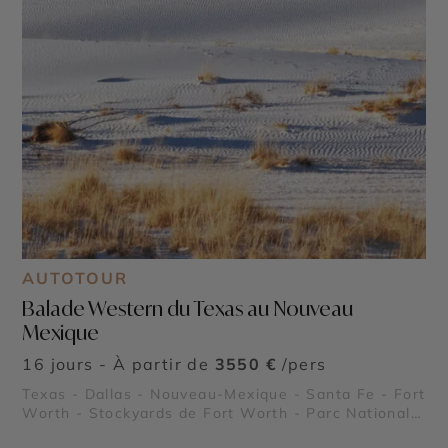
AUTOTOUR
Balade Western du Texas au Nouveau
Mexique
16 jours - À partir de
3550 €
/pers
Texas - Dallas - Nouveau-Mexique - Santa Fe - Fort
Worth - Stockyards de Fort Worth - Parc National
de White Sands - Pueblo de Taos