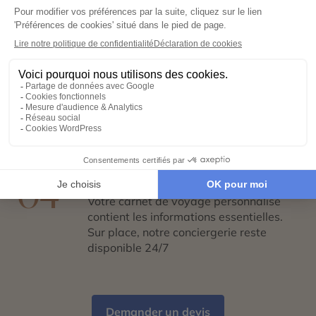
02
Échangez avec un conseiller-expert
pour créer un voyage à votre image,
adapté à vos envies et à votre rythme.
Réservez en toute sérénité
03
Hébergements, transports, formalités,
expériences exclusives : nous nous
chargeons de tout. Il ne vous reste plus
qu’à partir !
Partez l’esprit léger
04
Votre carnet de voyage personnalisé
contient les informations essentielles.
Sur place, notre conciergerie reste
disponible 24/7
Demander un devis