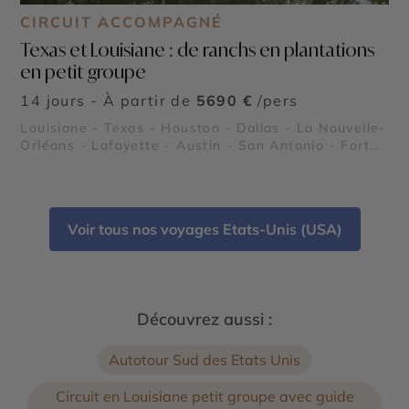
CIRCUIT ACCOMPAGNÉ
Texas et Louisiane : de ranchs en plantations
en petit groupe
14 jours - À partir de
5690 €
/pers
Louisiane - Texas - Houston - Dallas - La Nouvelle-
Orléans - Lafayette - Austin - San Antonio - Fort
Worth - Le Quartier Français de la Nouvelle
Orléans - Région des plantations - Les Bayous - Le
Pays Cajun - Missions de San Antonio - Le River
Walk de San Antonio - NASA Johnson Space Center
Voir tous nos voyages Etats-Unis (USA)
- Stockyards de Fort Worth - Les ranchs au Texas
Découvrez aussi :
Autotour Sud des Etats Unis
Circuit en Louisiane petit groupe avec guide