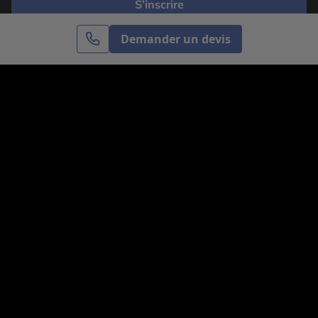
S’inscrire
Demander un devis
Cercle des Voyages est une agence de voyage
spécialisée dans le sur-mesure, appartenant au groupe
Cercle des Vacances. Grâce à notre expertise et notre
passion du voyage, nous sommes là pour vous aider à
réaliser le voyage de vos rêves. Notre équipe est à
votre écoute pour créer le voyage qui vous ressemble.
Co-concevez votre voyage
Nous contacter
Venez nous voir
31, avenue de l’Opéra