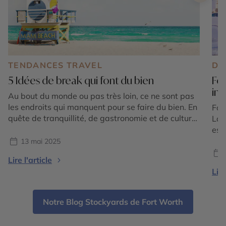
TENDANCES TRAVEL
DE
5 Idées de break qui font du bien
For
in
Au bout du monde ou pas très loin, ce ne sont pas
les endroits qui manquent pour se faire du bien. En
For
quête de tranquillité, de gastronomie et de culture,
Lau
de nature ou de sport, notre sélection répond à
est
toutes ces envies. Chacune, dans des styles très
ses
13 mai 2025
différents, surfe sur le bien-être de tous ceux […]
pla
Lire l'article
dyn
Lire
du 
Flor
Notre Blog Stockyards de Fort Worth