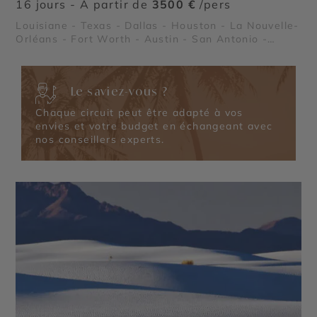
16 jours - À partir de
3500 €
/pers
Louisiane - Texas - Dallas - Houston - La Nouvelle-
Orléans - Fort Worth - Austin - San Antonio -
Lafayette - Région des plantations - Les Bayous -
Le Pays Cajun - Le Quartier Français de la Nouvelle
Orléans - NASA Johnson Space Center - Stockyards
Le saviez-vous ?
de Fort Worth - Missions de San Antonio - Le River
Walk de San Antonio - Les ranchs au Texas
Chaque circuit peut être adapté à vos
envies et votre budget en échangeant avec
nos conseillers experts.