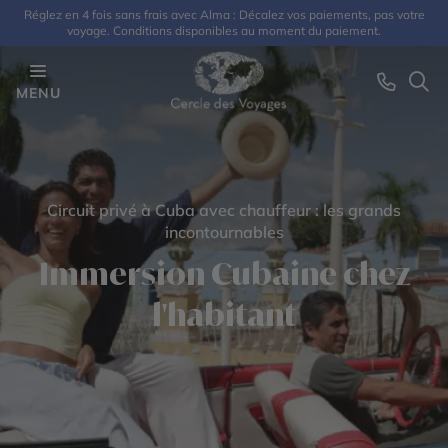
Réglez en 4 fois sans frais avec Alma : Décalez vos paiements, pas votre
voyage. Conditions disponibles au moment du paiement.
MENU
Circuit privé à Cuba avec chauffeur : les grands
incontournables
Immersion Cubaine chez
l'habitant