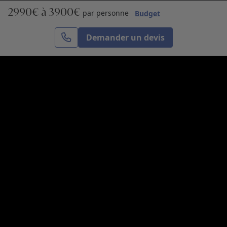
2990€ à 3900€
S’inscrire
par personne
Budget
Demander un devis
Cercle des Voyages est une agence de voyage
spécialisée dans le sur-mesure, appartenant au groupe
Cercle des Vacances. Grâce à notre expertise et notre
passion du voyage, nous sommes là pour vous aider à
réaliser le voyage de vos rêves. Notre équipe est à
votre écoute pour créer le voyage qui vous ressemble.
Co-concevez votre voyage
Nous contacter
Venez nous voir