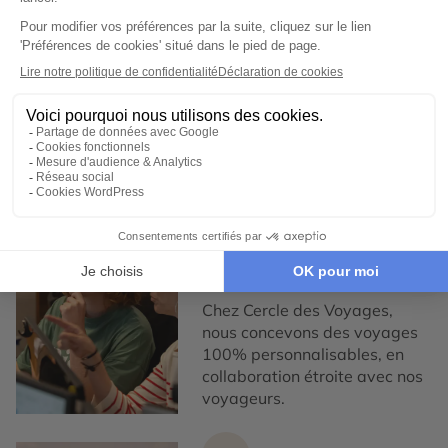
Autotour à Cuba
Circuit privé à Cuba
Expertise et co-construction
1
Expertise et co-
construction
Chez Cercle des Voyages,
nous concevons des voyages
100% personnalisables, en
collaboration étroite avec nos
voyageurs.