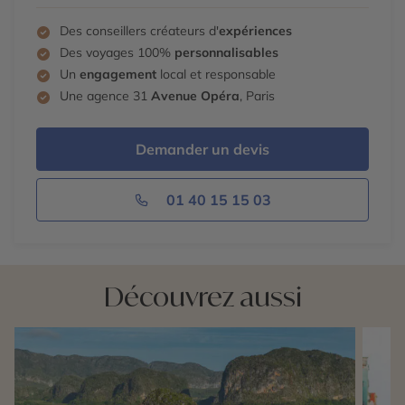
déposera à Varadero, à votre hôtel en bord de mer en
tout inclus.
Des conseillers créateurs d'
expériences
Des voyages 100%
personnalisables
Un
engagement
local et responsable
Une agence 31
Avenue Opéra
, Paris
Demander un devis
01 40 15 15 03
Découvrez aussi