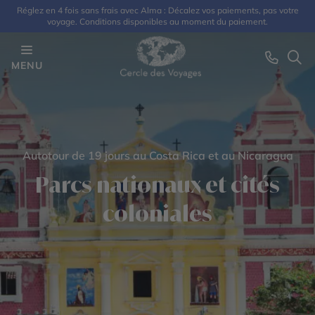
Réglez en 4 fois sans frais avec Alma : Décalez vos paiements, pas votre
voyage. Conditions disponibles au moment du paiement.
MENU
Autotour de 19 jours au Costa Rica et au Nicaragua
Parcs nationaux et cités
coloniales