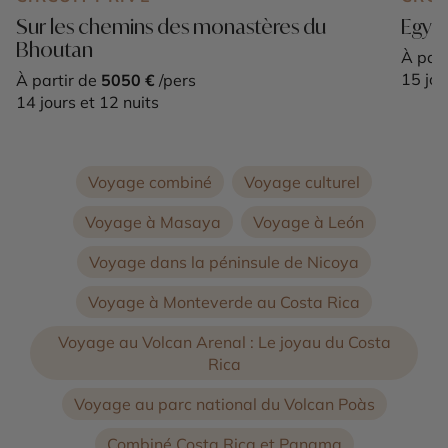
Sur les chemins des monastères du
Egypt
Bhoutan
À part
15 jou
À partir de
5050 €
/pers
14 jours et 12 nuits
Voyage combiné
Voyage culturel
Voyage à Masaya
Voyage à León
Voyage dans la péninsule de Nicoya
Voyage à Monteverde au Costa Rica
Voyage au Volcan Arenal : Le joyau du Costa
Rica
Voyage au parc national du Volcan Poàs
Combiné Costa Rica et Panama