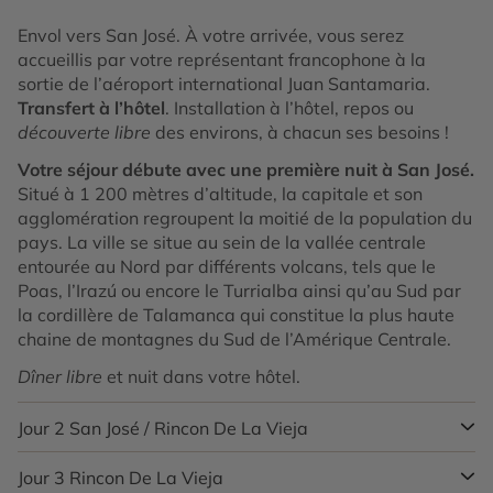
Envol vers San José. À votre arrivée, vous serez
accueillis par votre représentant francophone à la
sortie de l’aéroport international Juan Santamaria.
Transfert à l’hôtel
. Installation à l’hôtel, repos ou
découverte libre
des environs, à chacun ses besoins !
Votre séjour débute avec une première nuit à San José.
Situé à 1 200 mètres d’altitude, la capitale et son
agglomération regroupent la moitié de la population du
pays. La ville se situe au sein de la vallée centrale
entourée au Nord par différents volcans, tels que le
Poas, l’Irazú ou encore le Turrialba ainsi qu’au Sud par
la cordillère de Talamanca qui constitue la plus haute
chaine de montagnes du Sud de l’Amérique Centrale.
Dîner libre
et nuit dans votre hôtel.
Jour 2
San José / Rincon De La Vieja
Jour 3
Rincon De La Vieja
Après votre petit-déjeuner, prise en main de votre