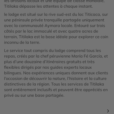
les artisans locaux et une équipe de classe mondiale,
direction d’une clairière d’où nous pourrons admirer
Titilaka dépasse les attentes à chaque instant.
l’imposant Nevado Sawasiray, entre autres sommets
le lodge est situé sur la rive sud-est du lac Titicaca, sur
de la région. Ensuite, nous descendrons
une péninsule privée tranquille partagée uniquement
progressivement au long d’une vallée où nous
avec la communauté Aymara locale. Entouré sur trois
rencontrerons un grand nombre de lamas et d’alpagas.
côtés par le lac immaculé et avec quatre acres de
Nous passerons par plusieurs lacs reflétant le paysage
terrain, Titilaka est la base idéale pour explorer ce coin
: le grand pic dans le fond et les montagnes aux
inconnu de la terre.
tonalités dorées.
Le service tout compris du lodge comprend tous les
Visite de Maras
. Pour commencer, nous visiterons
repas, créés par la chef péruvienne María Fé García, et
Ollantaytambo, également connu sous le nom de « cité
plus d’une douzaine d’itinéraires gratuits et très
vivante inca ». De là, nous gagnerons le site
flexibles dirigés par nos guides experts locaux
archéologique de Moray, un laboratoire
bilingues. Nos expériences uniques donnent aux clients
d’expérimentation agricole où l’on cultivait des produits
l’occasion de découvrir la nature, l’histoire et la culture
de la terre sous différents microclimats. Nous
distinctives de la région. Tous les services de Titilaka
poursuivrons ensuite notre route vers Maras et un
sont entièrement inclusifs et peuvent être appréciés en
grand lac, lieu idoine pour faire une halte et déjeuner
privé ou sur une base partagée.
avant d’atteindre Chinchero. Le sentier se faufile au
travers de champs cultivés où nous verrons des
paysans travailler la terre ou garder leurs troupeaux.
Arrivés à Chinchero, nous visiterons le site