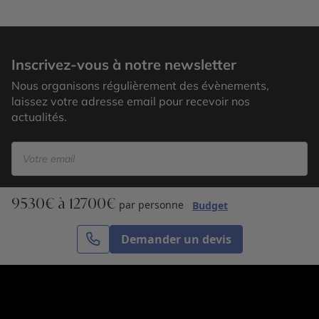
Hôtel Titilaka, Aymara
Inscrivez-vous à notre newsletter
Nous organisons régulièrement des évènements,
laissez votre adresse email pour recevoir nos
actualités.
9530€ à 12700€
S’inscrire
par personne
Budget
Demander un devis
Cercle des Voyages est une agence de voyage
spécialisée dans le sur-mesure, appartenant au groupe
Cercle des Vacances. Grâce à notre expertise et notre
passion du voyage, nous sommes là pour vous aider à