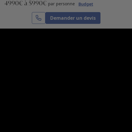
4990€ à 5990€
S’inscrire
par personne
Budget
Demander un devis
Cercle des Voyages est une agence de voyage
spécialisée dans le sur-mesure, appartenant au groupe
Cercle des Vacances. Grâce à notre expertise et notre
passion du voyage, nous sommes là pour vous aider à
réaliser le voyage de vos rêves. Notre équipe est à
votre écoute pour créer le voyage qui vous ressemble.
Co-concevez votre voyage
Nous contacter
Venez nous voir
31, avenue de l’Opéra