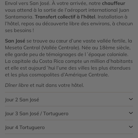
Envol vers San José. À votre arrivée, notre
chauffeur
vous attend à la sortie de l’aéroport international Juan
Santamaria.
Transfert collectif à l’hôtel
. Installation à
l’hôtel, repos ou découverte libre des environs, à chacun
ses besoins !
San José
se trouve au cœur d’une vaste vallée fertile, la
Meseta Central (Vallée Centrale). Née au 18ème siècle,
elle garde peu de témoignages de l´époque coloniale.
La capitale du Costa Rica compte un million d’habitants
et elle est aujourd´hui l’une des villes les plus étendues
et les plus cosmopolites d’Amérique Centrale.
Dîner libre
et nuit dans votre hôtel.
Jour 2
San José
Jour 3
San José / Tortuguero
Petit-déjeuner dans votre hôtel.
Route pour le parc
national du volcan Irazú
. Par un accès facile à pied,
vous accédez au paysage lunaire qui précède la zone
Jour 4
Tortuguero
Petit-déjeuner dans votre hôtel.
Transfert vers la
d’observation du cratère et du lac volcanique. L’origine
communauté de Tortuguero
, isolée sur la côte nord des