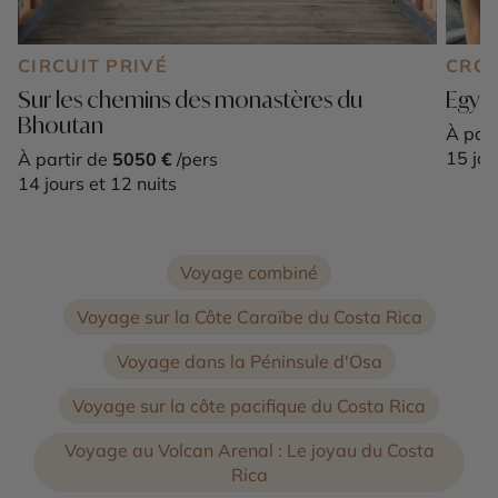
CIRCUIT PRIVÉ
CROI
Sur les chemins des monastères du
Egypt
Bhoutan
À part
15 jou
À partir de
5050 €
/pers
14 jours et 12 nuits
Voyage combiné
Voyage sur la Côte Caraïbe du Costa Rica
Voyage dans la Péninsule d'Osa
Voyage sur la côte pacifique du Costa Rica
Voyage au Volcan Arenal : Le joyau du Costa
Rica