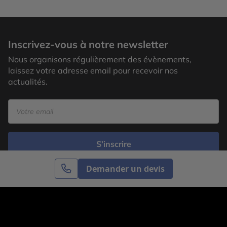
Inscrivez-vous à notre newsletter
Nous organisons régulièrement des évènements,
laissez votre adresse email pour recevoir nos
actualités.
S’inscrire
Demander un devis
Cercle des Voyages est une agence de voyage
spécialisée dans le sur-mesure, appartenant au groupe
Cercle des Vacances. Grâce à notre expertise et notre
passion du voyage, nous sommes là pour vous aider à