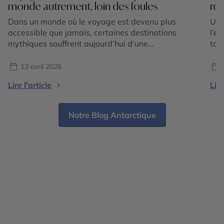
monde autrement, loin des foules
roa
Dans un monde où le voyage est devenu plus
Un 
accessible que jamais, certaines destinations
l’é
mythiques souffrent aujourd’hui d’une
tom
fréquentation intense. Files d’attente
myt
interminables, sites bondés dès les premières
lat
13 avril 2026
heures de la journée, expériences parfois
Évi
Lire l'article
Lire
standardisées… le sentiment d’évasion peut
mie
rapidement laisser place à une forme de
l’it
frustration. Et si la vraie solution était de voyager
Notre Blog Antarctique
[…]