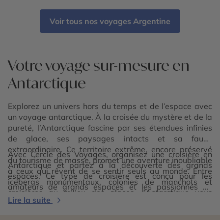
Voir tous nos voyages Argentine
Votre voyage sur-mesure en
Antarctique
Explorez un univers hors du temps et de l’espace avec
un voyage antarctique. À la croisée du mystère et de la
pureté, l’Antarctique fascine par ses étendues infinies
de glace, ses paysages intacts et sa faune
extraordinaire. Ce territoire extrême, encore préservé
Avec Cercle des Voyages, organisez une croisière en
du tourisme de masse, promet une aventure inoubliable
Antarctique et partez à la découverte des grands
à ceux qui rêvent de se sentir seuls au monde. Entre
espaces.
Ce type de croisière est conçu pour les
icebergs monumentaux, colonies de manchots et
amateurs de grands espaces et les passionnés de
croisières au milieu des glaces, l’Antarctique vous
nature. Le confort à bord est optimal, et les navires sont
Lire la suite
transporte dans un monde unique, figé dans la beauté
équipés pour affronter les conditions extrêmes tout en
sauvage.
garantissant une expérience haut de gamme. Le