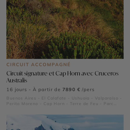
CIRCUIT ACCOMPAGNÉ
Circuit signature et Cap Horn avec Cruceros
Australis
16 jours - À partir de
7890 €
/pers
Buenos Aires - El Calafate - Ushuaia - Valparaíso -
Perito Moreno - Cap Horn - Terre de Feu - Parc
national Torres del Paine - Antarctique