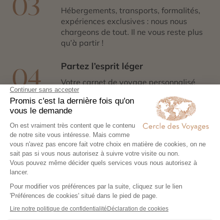
03
passionnés, ces excursions vous permettent
Hébergements, transports, formalités,
d’apprendre les secrets de cet écosystème fragile. Loin
expériences exclusives : nous nous
de tout, vous vivez une reconnexion profonde avec
chargeons de tout. Il ne vous reste plus
l’essentiel.
qu’à partir !
Partez l’esprit léger
04
Votre carnet de voyage personnalisé
contient les informations essentielles.
Sur place, notre conciergerie reste
disponible 24/7
Demander un devis
Destinations à proximité de