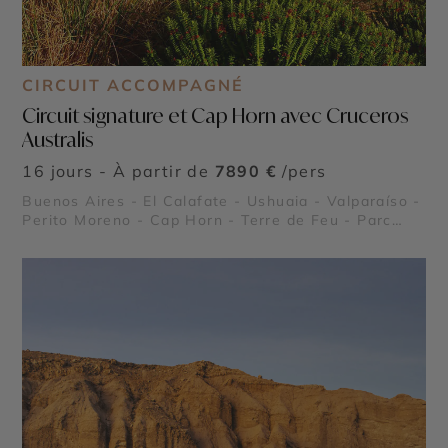
CIRCUIT ACCOMPAGNÉ
Circuit signature et Cap Horn avec Cruceros
Australis
16 jours - À partir de
7890 €
/pers
Buenos Aires - El Calafate - Ushuaia - Valparaíso -
Perito Moreno - Cap Horn - Terre de Feu - Parc
national Torres del Paine - Antarctique