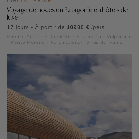
CIRCUIT PRIVÉ
Voyage de noces en Patagonie en hôtels de
luxe
17 jours - À partir de
10900 €
/pers
Buenos Aires - El Calafate - El Chaltén - Valparaíso
- Perito Moreno - Parc national Torres del Paine