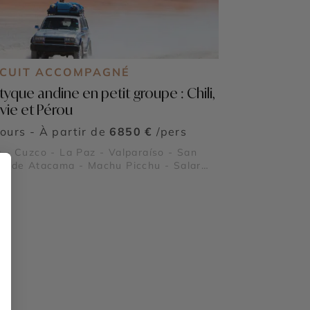
RCUIT ACCOMPAGNÉ
tyque andine en petit groupe : Chili,
ivie et Pérou
jours - À partir de
6850 €
/pers
 - Cuzco - La Paz - Valparaíso - San
o de Atacama - Machu Picchu - Salar
uni - Geysers del Tatio - Lac Titicaca