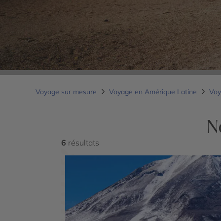
Voyage sur mesure
Voyage en Amérique Latine
Voy
N
6
résultats