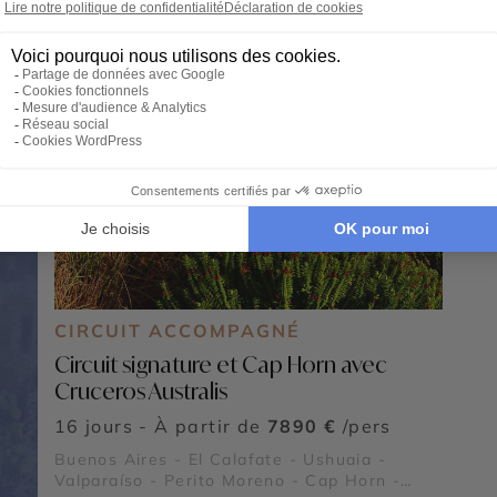
CIRCUIT ACCOMPAGNÉ
Circuit signature et Cap Horn avec
Cruceros Australis
16 jours - À partir de
7890 €
/pers
Buenos Aires - El Calafate - Ushuaia -
Valparaíso - Perito Moreno - Cap Horn -