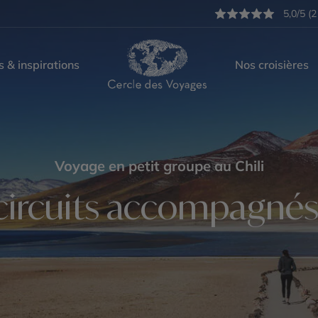
5,0/5 (2
s & inspirations
Nos croisières
Voyage en petit groupe au Chili
ircuits accompagnés 