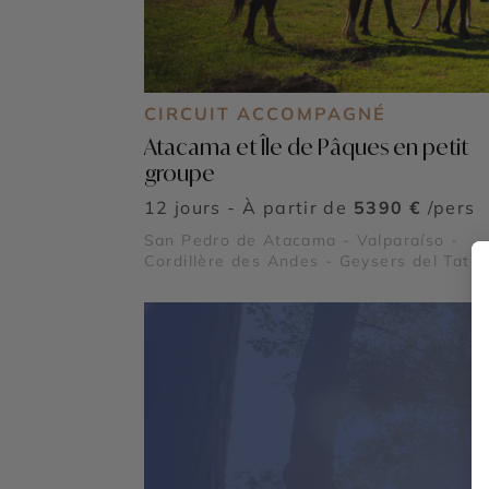
CIRCUIT ACCOMPAGNÉ
Atacama et Île de Pâques en petit
groupe
12 jours - À partir de
5390 €
/pers
San Pedro de Atacama - Valparaíso -
Cordillère des Andes - Geysers del Tatio