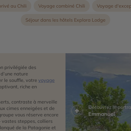
privé au Chili
Voyage combiné Chili
Voyage d'except
Séjour dans les hôtels Explora Lodge
on privilégiée des
 d’une nature
 le souffle, votre
voyage
ptivant, riche en
serts, contraste à merveille
Découvrez le portra
 aux cimes enneigées et de
Emmanuel
groupe vous réserve encore
 vastes steppes, colliers
fflanqué de la Patagonie et