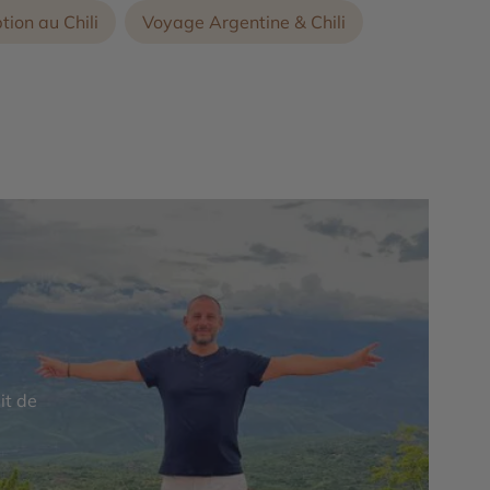
ion au Chili
Voyage Argentine & Chili
it de