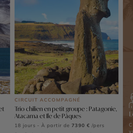
CIRCUIT ACCOMPAGNÉ
et
Trio chilien en petit groupe : Patagonie,
L
Atacama et Ile de Pâques
C
18 jours - À partir de
7390 €
/pers
v