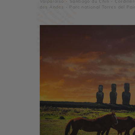
Valparaíso - Santiago du Chili - Cordillè
des Andes - Parc national Torres del Pai