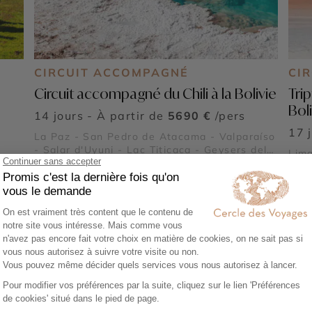
CIRCUIT ACCOMPAGNÉ
CI
Circuit accompagné du Chili à la Bolivie
Trip
Bol
14 jours - À partir de
5690 €
/pers
17 
La Paz - San Pedro de Atacama - Valparaíso
- Salar d'Uyuni - Lac Titicaca - Geysers del
Lima
Tatio
Pedr
d'Uy