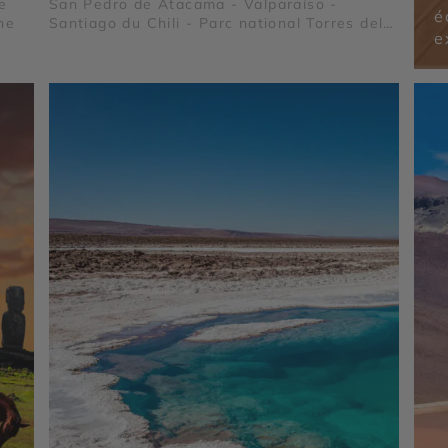
re
San Pedro de Atacama - Valparaíso -
é
ne
Santiago du Chili - Parc national Torres del
e
Paine - Geysers del Tatio