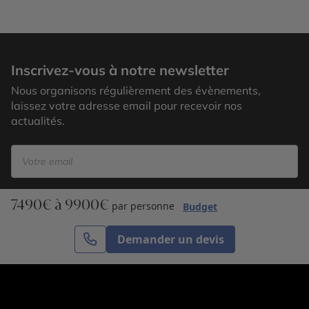
Ile de Pâques
Inscrivez-vous à notre newsletter
Nous organisons régulièrement des évènements,
laissez votre adresse email pour recevoir nos
actualités.
7490€ à 9900€
S’inscrire
par personne
Budget
Demander un devis
Cercle des Voyages est une agence de voyage
spécialisée dans le sur-mesure, appartenant au groupe
Cercle des Vacances. Grâce à notre expertise et notre