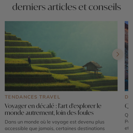
derniers articles et conseils
TENDANCES TRAVEL
DE
Voyager en décalé : l’art d’explorer le
Qua
monde autrement, loin des foules
Qua
Par
Dans un monde où le voyage est devenu plus
et l
accessible que jamais, certaines destinations