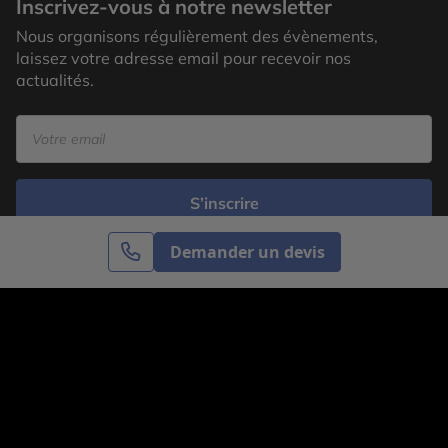
Inscrivez-vous à notre newsletter
Nous organisons régulièrement des évènements,
laissez votre adresse email pour recevoir nos
actualités.
S’inscrire
Demander un devis
Cercle des Voyages est une agence de voyage
spécialisée dans le sur-mesure, appartenant au groupe
Cercle des Vacances. Grâce à notre expertise et notre
passion du voyage, nous sommes là pour vous aider à
réaliser le voyage de vos rêves. Notre équipe est à
votre écoute pour créer le voyage qui vous ressemble.