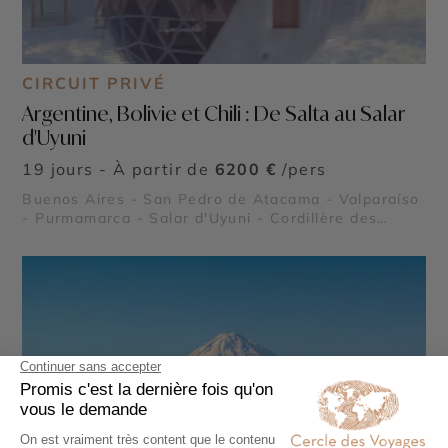
CIRCUIT PRIVÉ
Argentine, Bolivie et Chili : De Salta au Salar
d'Uyuni
19 jours - À partir de
6200 €
/pers
Buenos Aires - San Pedro de Atacama - Valparaíso
- Purmamarca - Salar d'Uyuni - Cordillère des
Andes - Geysers del Tatio - Salinas Grandes