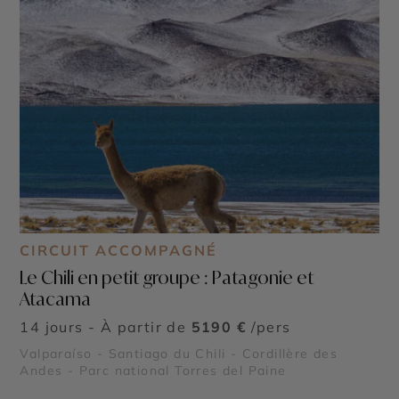
CIRCUIT ACCOMPAGNÉ
Le Chili en petit groupe : Patagonie et
Atacama
14 jours - À partir de
5190 €
/pers
Valparaíso - Santiago du Chili - Cordillère des
Andes - Parc national Torres del Paine