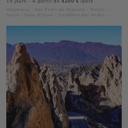
15 jours - À partir de
4200 €
/pers
Valparaíso - San Pedro de Atacama - Potosi -
Sucre - Salar d'Uyuni - Cordillère des Andes -
Geysers del Tatio