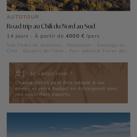
AUTOTOUR
Road trip au Chili du Nord au Sud
14 jours - À partir de
4000 €
/pers
San Pedro de Atacama - Valparaíso - Santiago du
Chili - Geysers del Tatio - Parc national Torres del
Paine
Le saviez-vous ?
Chaque circuit peut être adapté à vos
envies et votre budget en échangeant avec
nos conseillers experts.