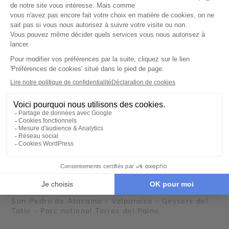
AUTOTOUR
Le Chili intense : Atacama, Patagonie et Ile de
Pâques
18 jours - À partir de
6750 €
/pers
San Pedro de Atacama - Valparaíso - Geysers del
Tatio - Parc national Torres del Paine