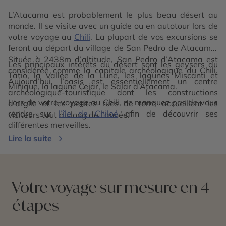
L’Atacama est probablement le plus beau désert au
monde. Il se visite avec un guide ou en autotour lors de
votre voyage au
Chili
. La plupart de vos excursions se
feront au départ du village de San Pedro de Atacama.
Située à 2438m d’altitude, San Pedro d’Atacama est
Les principaux intérêts du désert sont les geysers du
considérée comme la capitale archéologique du Chili.
Tatio, la Vallée de la Lune, les lagunes Miscanti et
Aujourd’hui, l’oasis est essentiellement un centre
Miñique, la lagune Cejar, le Salar d’Atacama.
archéologique-touristique dont les constructions
Lors de votre voyage au Chili, ne manquez pas de vous
d’argile et les petites rues de terre accueillent les
rendre sur
l’île de Chiloé
afin de découvrir ses
visiteurs tout au long de l’année.
différentes merveilles.
Lire la suite
Votre voyage sur mesure en 4
étapes