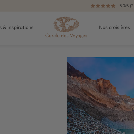
5,0/5 (2
s & inspirations
Nos croisières