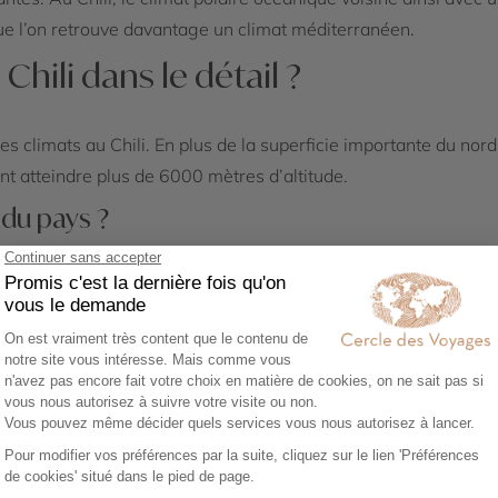
que l’on retrouve davantage un climat méditerranéen.
Chili dans le détail ?
des climats au Chili. En plus de la superficie importante du nord
nt atteindre plus de 6000 mètres d’altitude.
 du pays ?