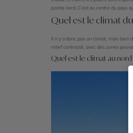
pointe nord. C’est au centre du pays 
Quel est le climat du 
Il n’y a donc pas un climat, mais bien 
relief contrasté, avec des zones pouva
Quel est le climat au nord