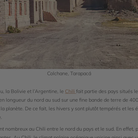
Colchane, Tarapacá
, la Bolivie et l’Argentine, le
Chili
fait partie des pays situés 
nd en longueur du nord au sud sur une fine bande de terre de 40
 planète. De ce fait, les hivers y sont plutôt tempérés et les 
.
nt nombreux au Chili entre le nord du pays et le sud. En effet, p
antes. Au Chili, le climat polaire océanique voisine ainsi avec 