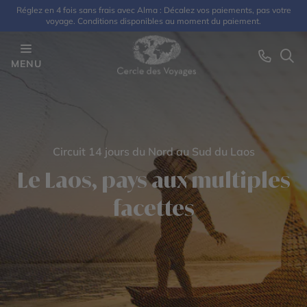
Réglez en 4 fois sans frais avec Alma : Décalez vos paiements, pas votre
voyage. Conditions disponibles au moment du paiement.
MENU
Circuit 14 jours du Nord au Sud du Laos
Le Laos, pays aux multiples
facettes