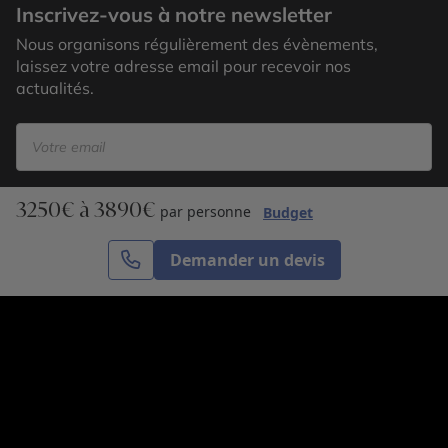
Inscrivez-vous à notre newsletter
Nous organisons régulièrement des évènements,
laissez votre adresse email pour recevoir nos
actualités.
3250€ à 3890€
S’inscrire
par personne
Budget
Demander un devis
Cercle des Voyages est une agence de voyage
spécialisée dans le sur-mesure, appartenant au groupe
Cercle des Vacances. Grâce à notre expertise et notre
passion du voyage, nous sommes là pour vous aider à
réaliser le voyage de vos rêves. Notre équipe est à
votre écoute pour créer le voyage qui vous ressemble.