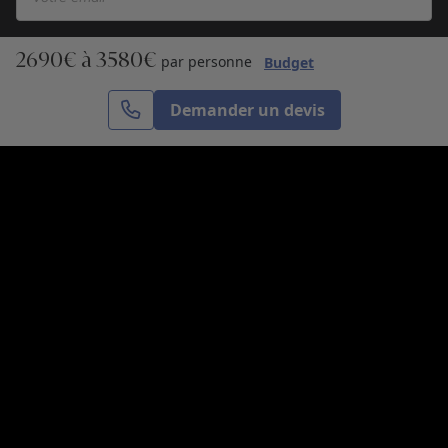
2690€ à 3580€
S’inscrire
par personne
Budget
Demander un devis
Cercle des Voyages est une agence de voyage
spécialisée dans le sur-mesure, appartenant au groupe
Cercle des Vacances. Grâce à notre expertise et notre
passion du voyage, nous sommes là pour vous aider à
réaliser le voyage de vos rêves. Notre équipe est à
votre écoute pour créer le voyage qui vous ressemble.
Co-concevez votre voyage
Nous contacter
Venez nous voir