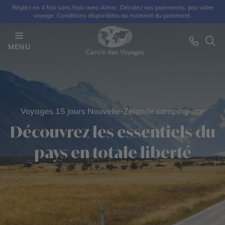
Réglez en 4 fois sans frais avec Alma : Décalez vos paiements, pas votre
voyage. Conditions disponibles au moment du paiement.
MENU
Voyages 15 jours Nouvelle-Zélande camping-car
Découvrez les essentiels du
pays en totale liberté