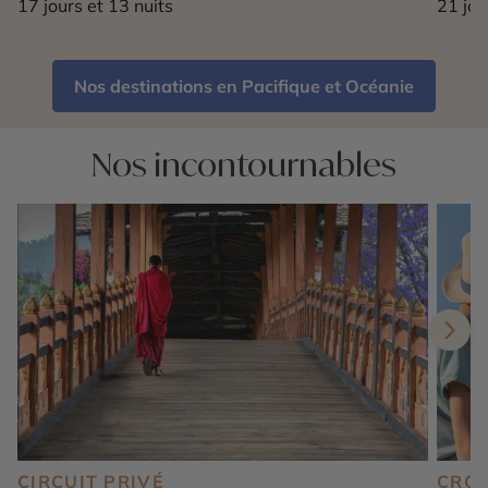
17 jours et 13 nuits
21 jou
Nos destinations en Pacifique et Océanie
Nos incontournables
CIRCUIT PRIVÉ
CROI