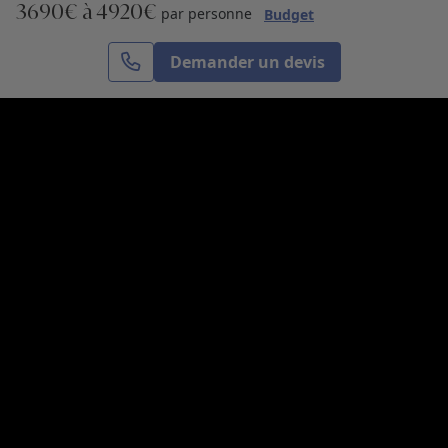
3690€ à 4920€
S’inscrire
par personne
Budget
Demander un devis
Cercle des Voyages est une agence de voyage
spécialisée dans le sur-mesure, appartenant au groupe
Cercle des Vacances. Grâce à notre expertise et notre
passion du voyage, nous sommes là pour vous aider à
réaliser le voyage de vos rêves. Notre équipe est à
votre écoute pour créer le voyage qui vous ressemble.
Co-concevez votre voyage
Nous contacter
Venez nous voir
31, avenue de l’Opéra