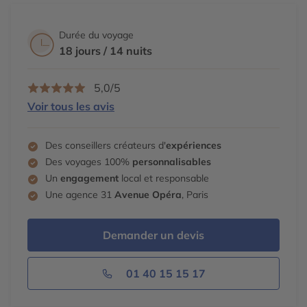
Cook
National Park, point culminant de Nouvelle
l’agence.
Transfert libre
vers le centre ville.
Zélande (3755m).
Durée du voyage
18 jours / 14 nuits
5,0/5
Voir tous les avis
Des conseillers créateurs d'
expériences
Des voyages 100%
personnalisables
Un
engagement
local et responsable
Une agence 31
Avenue Opéra
, Paris
Demander un devis
01 40 15 15 17