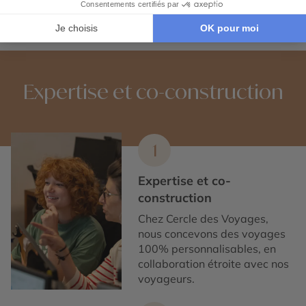
Voyage de noces en Nouvelle-Zélande
Expertise et co-construction
1
Expertise et co-
construction
Chez Cercle des Voyages,
nous concevons des voyages
100% personnalisables, en
collaboration étroite avec nos
voyageurs.