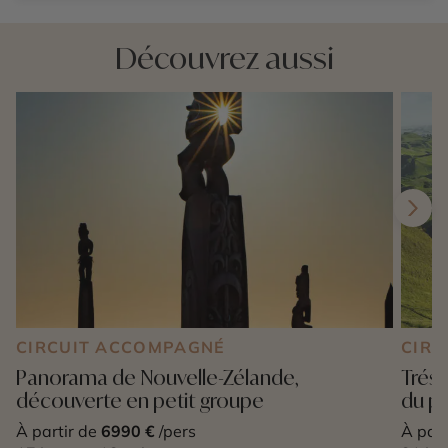
Découvrez aussi
CIRCUIT ACCOMPAGNÉ
CIRC
Panorama de Nouvelle-Zélande,
Tréso
découverte en petit groupe
du p
À partir de
6990 €
/pers
À part