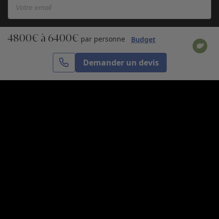
4800€ à 6400€
S’inscrire
par personne
Budget
Demander un devis
Cercle des Voyages est une agence de voyage
spécialisée dans le sur-mesure, appartenant au groupe
Cercle des Vacances. Grâce à notre expertise et notre
passion du voyage, nous sommes là pour vous aider à
réaliser le voyage de vos rêves. Notre équipe est à
votre écoute pour créer le voyage qui vous ressemble.
Co-concevez votre voyage
Nous contacter