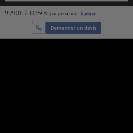
9990€ à 13350€
S’inscrire
par personne
Budget
Demander un devis
Cercle des Voyages est une agence de voyage
spécialisée dans le sur-mesure, appartenant au groupe
Cercle des Vacances. Grâce à notre expertise et notre
passion du voyage, nous sommes là pour vous aider à
réaliser le voyage de vos rêves. Notre équipe est à
votre écoute pour créer le voyage qui vous ressemble.
Co-concevez votre voyage
Nous contacter
Venez nous voir