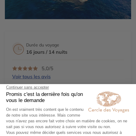
Durée du voyage
16 jours / 14 nuits
5,0/5
Voir tous les avis
Des conseillers créateurs d'
expériences
Des voyages 100%
personnalisables
Un
engagement
local et responsable
Une agence 31
Avenue Opéra
, Paris
Demander un devis