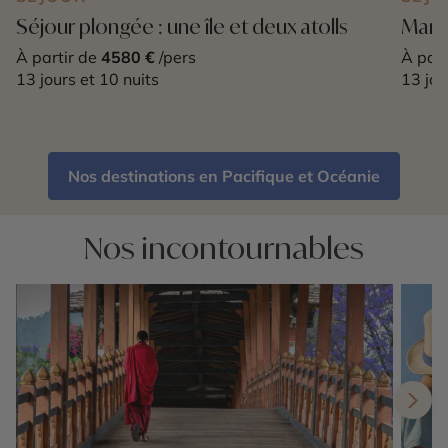
Séjour plongée : une île et deux atolls
Maria
À partir de
4580 €
/pers
À part
13 jours et 10 nuits
13 jou
Nos destinations en Pacifique et Océanie
Nos incontournables