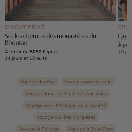
CIRCUIT PRIVÉ
CROI
Sur les chemins des monastères du
Egypt
Bhoutan
À part
15 jou
À partir de
5050 €
/pers
14 jours et 12 nuits
Voyage de rêve
Voyage paradisiaque
Voyage dans l'archipel des Australes
Voyage dans l'Archipel de la Société
Voyage aux îles Marquises
Voyage à Raiatea
Voyage à Bora Bora