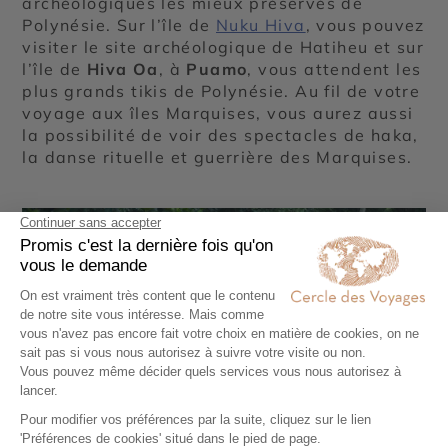
archéologiques les mieux préservés de
Polynésie. Sur l’île de
Nuku Hiva
, vous pouvez
visiter le site archéologique de Hatiheu et sur
l’île de
Hiva Oa
, à
Puamo
, vous attendent les
plus grands tikis de Polynésie. Au fil de votre
voyage aux îles Marquises, vous aurez aussi
la possibilité de voir des spectacles de haka,
la danse rituelle et guerrière des Marquises.