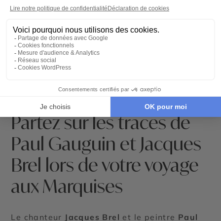
©
Partez sur les traces de
Paul Gauguin et Jacques
Brel lors de votre voyage
aux Marquises
Le chanteur
Jacques Brel
et le peintre
Paul