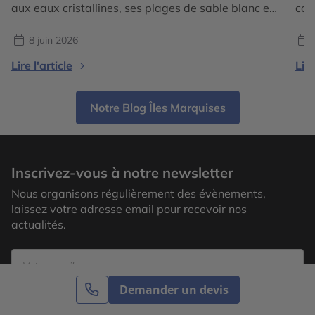
aux eaux cristallines, ses plages de sable blanc et
con
ses paysages tropicaux préservés, elle attire les
déc
voyageurs en quête d’évasion. Pour un premier
de 
8 juin 2026
séjour, le choix des îles est essentiel afin de
acc
Lire l'article
Lire
découvrir toute la diversité de cet archipel unique.
par
[…]
sél
Notre Blog Îles Marquises
Inscrivez-vous à notre newsletter
Nous organisons régulièrement des évènements,
laissez votre adresse email pour recevoir nos
actualités.
Demander un devis
S’inscrire