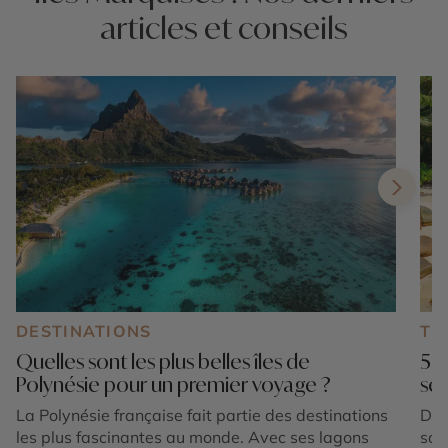
articles et conseils
DESTINATIONS
TE
Quelles sont les plus belles îles de
5 p
Polynésie pour un premier voyage ?
sen
La Polynésie française fait partie des destinations
Des
les plus fascinantes au monde. Avec ses lagons
sor