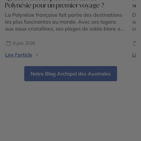
Polynésie pour un premier voyage ?
sen
La Polynésie française fait partie des destinations
Des
les plus fascinantes au monde. Avec ses lagons
sor
aux eaux cristallines, ses plages de sable blanc et
con
ses paysages tropicaux préservés, elle attire les
déc
voyageurs en quête d’évasion. Pour un premier
de 
8 juin 2026
séjour, le choix des îles est essentiel afin de
acc
Lire l'article
Lire
découvrir toute la diversité de cet archipel unique.
par
[…]
sél
Notre Blog Archipel des Australes