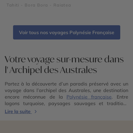
Tahiti - Bora Bora - Raiatea
Voir tous nos voyages Polynésie Française
Votre voyage sur-mesure dans
l' Archipel des Australes
Partez à la découverte d’un paradis préservé avec un
voyage dans l’archipel des Australes, une destination
encore méconnue de la
Polynésie française
. Entre
lagons turquoise, paysages sauvages et traditions
locales, cet archipel promet une expérience authentique
Lire la suite
et immersive. Loin des foules touristiques, explorez des
îles au charme unique où nature et culture se mêlent
harmonieusement.