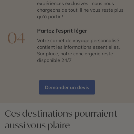
Un voyage dans l’archipel des Australes est une
expériences exclusives : nous nous
invitation à la découverte d’une Polynésie intime et
chargeons de tout. Il ne vous reste plus
préservée. Entre paysages à couper le souffle,
qu’à partir !
rencontres enrichissantes et instants de détente
absolue, ce séjour promet des souvenirs impérissables.
Partez l’esprit léger
04
Co-construisez votre voyage avec les conseillers
spécialistes du Cercle des Voyages et laissez-vous
Votre carnet de voyage personnalisé
séduire par ces îles secrètes, où la beauté sauvage et
contient les informations essentielles.
l’authenticité polynésienne se révèlent dans toute leur
Sur place, notre conciergerie reste
splendeur.
disponible 24/7
Demander un devis
Ces destinations pourraient
aussi vous plaire