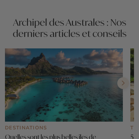
Archipel des Australes : Nos
derniers articles et conseils
DESTINATIONS
TE
Quelles sont les plus belles îles de
5 p