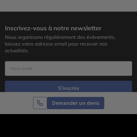
Inscrivez-vous à notre newsletter
Nous organisons régulièrement des évènements,
laissez votre adresse email pour recevoir nos
actualités.
S’inscrire
Demander un devis
Cercle des Voyages est une agence de voyage
spécialisée dans le sur-mesure, appartenant au groupe
Cercle des Vacances. Grâce à notre expertise et notre
passion du voyage, nous sommes là pour vous aider à