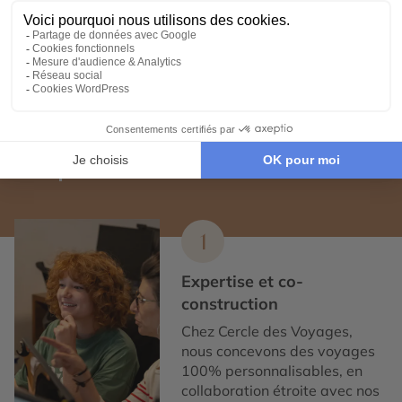
Croisières en
Voyage de noces 
Polynésie
Polynésie
Expertise et co-construction
1
Expertise et co-
construction
Chez Cercle des Voyages,
nous concevons des voyages
100% personnalisables, en
collaboration étroite avec nos