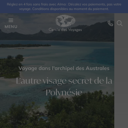
Réglez en 4 fois sans frais avec Alma : Décalez vos paiements, pas votre
voyage. Conditions disponibles au moment du paiement.
MENU
Voyage dans l'archipel des Australes
L’autre visage secret de la
Polynésie