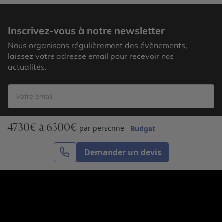
Inscrivez-vous à notre newsletter
Nous organisons régulièrement des évènements,
laissez votre adresse email pour recevoir nos
actualités.
4730€ à 6300€
S’inscrire
par personne
Budget
Demander un devis
Cercle des Voyages est une agence de voyage
spécialisée dans le sur-mesure, appartenant au groupe
Cercle des Vacances. Grâce à notre expertise et notre
passion du voyage, nous sommes là pour vous aider à
réaliser le voyage de vos rêves. Notre équipe est à