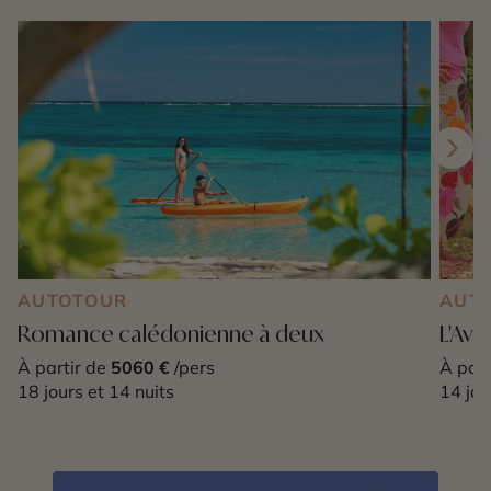
AUTOTOUR
AUT
Romance calédonienne à deux
L'Ave
À partir de
5060 €
/pers
À part
18 jours et 14 nuits
14 jou