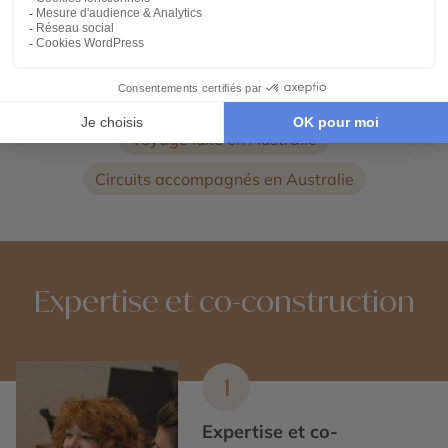
Voyages dans les Whitsundays
Voyage à Fitzroy Island
Voyage Australie 3 semaines
Voyage luxe en Australie
Circuits accompagnés en Australie
Expertise et co-construction
1
Expertise et co-