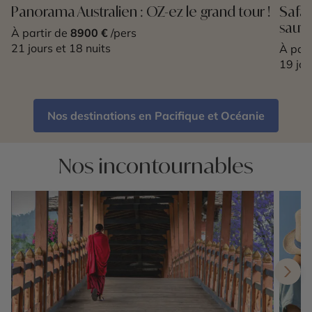
Panorama Australien : OZ-ez le grand tour !
Safar
sauva
À partir de
8900 €
/pers
21 jours et 18 nuits
À part
19 jou
Nos destinations en Pacifique et Océanie
Nos incontournables