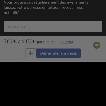
Nous organisons régulièrement des évènements,
laissez votre adresse email pour recevoir nos
actualités.
5150€ à 6870€
S’inscrire
par personne
Budget
Demander un devis
Cercle des Voyages est une agence de voyage
spécialisée dans le sur-mesure, appartenant au groupe
Cercle des Vacances. Grâce à notre expertise et notre
passion du voyage, nous sommes là pour vous aider à
réaliser le voyage de vos rêves. Notre équipe est à
votre écoute pour créer le voyage qui vous ressemble.
Co-concevez votre voyage