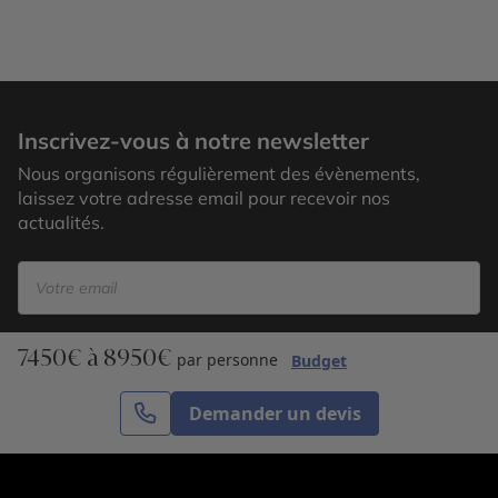
Adelaïde
Inscrivez-vous à notre newsletter
Nous organisons régulièrement des évènements,
laissez votre adresse email pour recevoir nos
actualités.
7450€ à 8950€
S’inscrire
par personne
Budget
Demander un devis
Cercle des Voyages est une agence de voyage
spécialisée dans le sur-mesure, appartenant au groupe