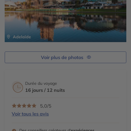
bénéficient d’une situation exceptionnelle en bordure de
la baie.
Dîner libre
et nuit à l’hôtel.
Adelaïde
Voir plus de photos
Durée du voyage
16 jours / 12 nuits
5,0/5
Voir tous les avis
Des conseillers créateurs d'
expériences