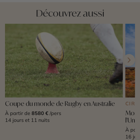
Découvrez aussi
Coupe du monde de Rugby en Australie
CIRC
Mosaï
À partir de
8580 €
/pers
l'Une
14 jours et 11 nuits
À part
16 jou