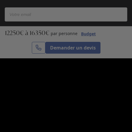
12250€ à 16350€
S’inscrire
par personne
Budget
Demander un devis
Cercle des Voyages est une agence de voyage
spécialisée dans le sur-mesure, appartenant au groupe
Cercle des Vacances. Grâce à notre expertise et notre
passion du voyage, nous sommes là pour vous aider à
réaliser le voyage de vos rêves. Notre équipe est à
votre écoute pour créer le voyage qui vous ressemble.
Co-concevez votre voyage
Nous contacter