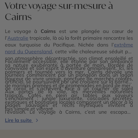
Votre voyage sur-mesure à
Cairns
Le voyage à
Cairns
est une plongée au cœur de
l’
Australie
tropicale, là où la forêt primaire rencontre les
eaux turquoise du Pacifique. Nichée dans l’
extrême
nord du Queensland
, cette ville chaleureuse séduit par
son atmosphère décontractée, son climat ensoleillé et
Facilement accessible, elle étonne par son ambiance
sa nature exubérante à portée de main. Bordée de
conviviale et son esprit d’aventure omniprésent. Ici, les
palmiers et tournée vers la mer, Cairns dévoile une
journées commencent par un plongeon dans un lagon
douceur de vivre unique, ponctuée de marchés colorés,
artificiel, se poursuivent par une croisière sur la barrière
de marinas animées et de promenades en bord de mer.
de corail et s’achèvent face à un coucher de soleil
Aux portes de la ville, les merveilles naturelles
tropical. Cafés en plein air, tables aux saveurs
s’enchaînent : jungle luxuriante, cascades secrètes,
exotiques et boutiques locales composent un décor à la
plages sauvages et récifs mythiques invitent à
fois simple et vibrant.
l’évasion. Le voyage à Cairns, c’est une escapade
sensorielle entre mer et forêt, une aventure intense au
Lire la suite
cœur de l’un des plus beaux écosystèmes de la planète.