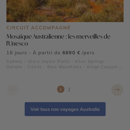
CIRCUIT ACCOMPAGNÉ
Mosaïque Australienne : les merveilles de
l'Unesco
16 jours - À partir de
6690 €
/pers
Sydney - Uluru (Ayers Rock) - Alice Springs -
Darwin - Cairns - Blue Mountains - Kings Canyon -
Parc National de Kakadu - Grande Barrière de
Corail - Forêt Tropicale de Daintree
←
→
1
2
Voir tous nos voyages Australie