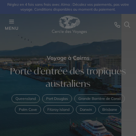
Réglez en 4 fois sans frais avec Alma : Décalez vos paiements, pas votre
voyage. Conditions disponibles au moment du paiement.
MENU
Voyage à Cairns
Porte d’entrée des tropiques
australiens
Queensland
Port Douglas
Grande Barrière de Corail
Palm Cove
Fitzroy Island
Darwin
Brisbane