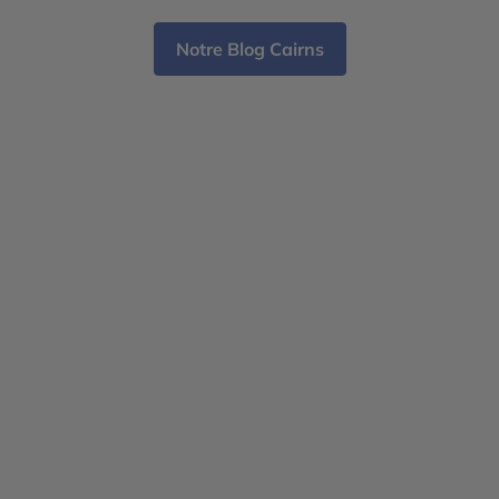
aborigènes, considérés comme les gardiens de la
plus ancienne culture vivante […]
Notre Blog Cairns