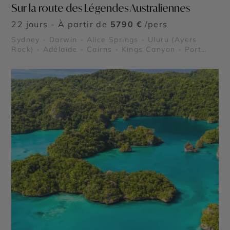
Sur la route des Légendes Australiennes
22 jours - À partir de
5790 €
/pers
Sydney - Darwin - Alice Springs - Uluru (Ayers
Rock) - Adélaïde - Cairns - Kings Canyon - Port
Douglas - Grande Barrière de Corail - Kangaroo
Island - Parc National de Kakadu - Forêt Tropicale
de Daintree - Blue Mountains - Palm Cove