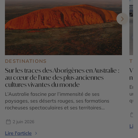
DESTINATIONS
TE
Sur les traces des Aborigènes en Australie :
Voy
au cœur de l’une des plus anciennes
nat
cultures vivantes du monde
En 
un 
L’Australie fascine par l’immensité de ses
que
paysages, ses déserts rouges, ses formations
exp
rocheuses spectaculaires et ses territoires
par
sauvages qui semblent s’étendre à l’infini. Mais
cult
derrière les grands espaces et l’image mythique
2 juin 2026
Lire
cou
de l’Outback se cache surtout une richesse
Lire l'article
vol
culturelle exceptionnelle : celle des peuples