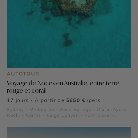
AUTOTOUR
Voyage de Noces en Australie, entre terre
rouge et corail
17 jours - À partir de
5650 €
/pers
Sydney - Melbourne - Alice Springs - Uluru (Ayers
Rock) - Cairns - Kings Canyon - Palm Cove -
Grande Barrière de Corail - Forêt Tropicale de
Daintree - Fitzroy Island - Hamilton Island -
Whitsundays - Fraser Island