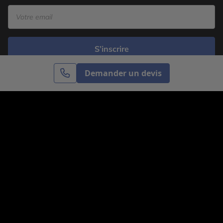
S’inscrire
Demander un devis
Cercle des Voyages est une agence de voyage
spécialisée dans le sur-mesure, appartenant au groupe
Cercle des Vacances. Grâce à notre expertise et notre
passion du voyage, nous sommes là pour vous aider à
réaliser le voyage de vos rêves. Notre équipe est à
votre écoute pour créer le voyage qui vous ressemble.
Co-concevez votre voyage
Nous contacter