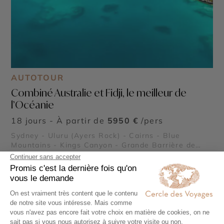
AUTOTOUR
Combiné Australie et Fidji, le meilleur de
l’Océanie
18 jours - À partir de
5950 €
/pers
Sydney - Uluru (Ayers Rock) - Cairns - Blue
Mountains - Kings Canyon - Grande Barrière de
Corail - Port Douglas - Forêt Tropicale de Daintree