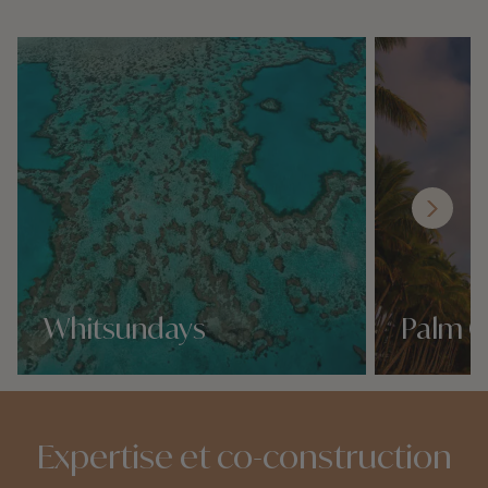
Whitsundays
Palm 
Nos 19 idées voyage
Nos 19 idées v
Expertise et co-construction