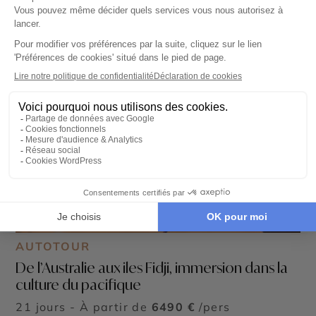
AUTOTOUR
De l’Australie aux iles Fidji, immersion dans la
culture du pacifique
21 jours - À partir de
6490 €
/pers