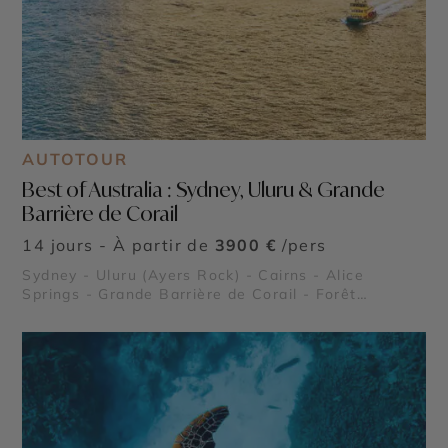
AUTOTOUR
Best of Australia : Sydney, Uluru & Grande
Barrière de Corail
14 jours - À partir de
3900 €
/pers
Sydney - Uluru (Ayers Rock) - Cairns - Alice
Springs - Grande Barrière de Corail - Forêt
Tropicale de Daintree - Kings Canyon - Port
Douglas - Blue Mountains