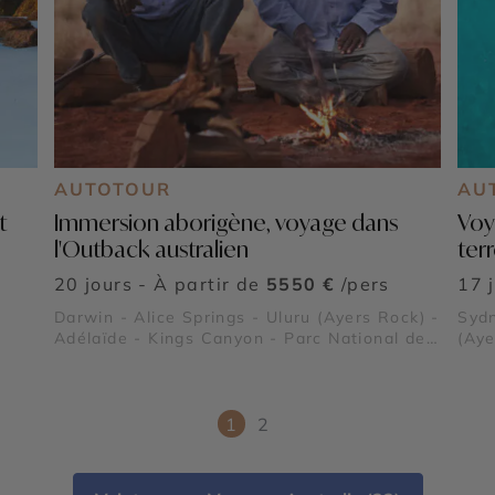
AUTOTOUR
AU
t
Immersion aborigène, voyage dans
Voy
l'Outback australien
terr
20 jours - À partir de
5550 €
/pers
17 
Darwin - Alice Springs - Uluru (Ayers Rock) -
Sydn
Adélaïde - Kings Canyon - Parc National de
(Aye
Kakadu - Flinders Ranges
Cove
Trop
Hami
Isla
1
2