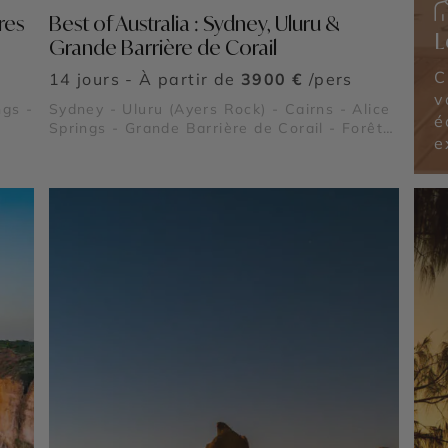
res
Best of Australia : Sydney, Uluru &
L
Grande Barrière de Corail
C
14 jours - À partir de
3900 €
/pers
v
ngs -
Sydney - Uluru (Ayers Rock) - Cairns - Alice
é
Springs - Grande Barrière de Corail - Forêt
e
e
Tropicale de Daintree - Kings Canyon - Port
Douglas - Blue Mountains