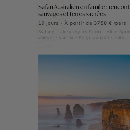
Safari Australien en famille : rencont
sauvages et terres sacrées
19 jours - À partir de
3750 €
/pers
Sydney - Uluru (Ayers Rock) - Alice Spri
Darwin - Cairns - Kings Canyon - Parc
National de Kakadu - Grande Barrière d
Corail