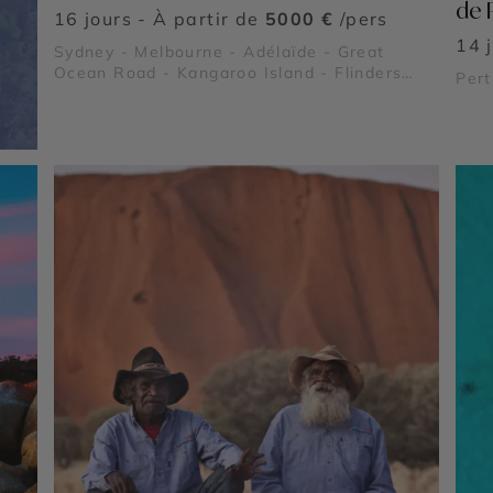
de 
16 jours - À partir de
5000 €
/pers
14 
Sydney - Melbourne - Adélaïde - Great
Ocean Road - Kangaroo Island - Flinders
Pert
Ranges