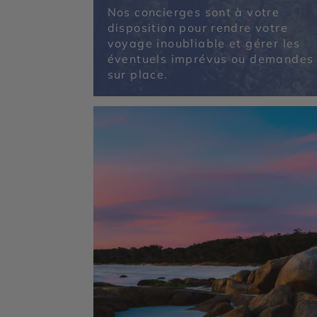
Nos concierges sont à votre
disposition pour rendre votre
voyage inoubliable et gérer les
éventuels imprévus ou demandes
sur place.