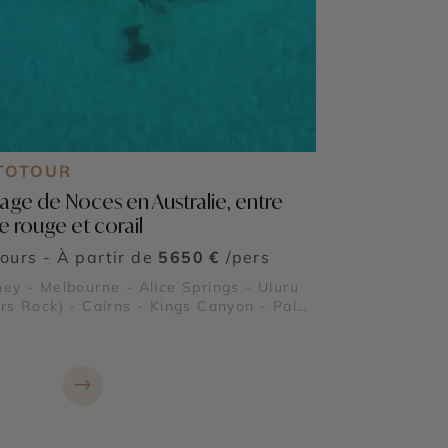
TOTOUR
age de Noces en Australie, entre
e rouge et corail
jours - À partir de
5650 €
/pers
ey - Melbourne - Alice Springs - Uluru
rs Rock) - Cairns - Kings Canyon - Palm
 - Grande Barrière de Corail - Forêt
icale de Daintree - Fitzroy Island -
lton Island - Whitsundays - Fraser
→
nd