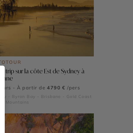
TOTOUR
d trip sur la côte Est de Sydney à
sbane
jours - À partir de
4790 €
/pers
ey - Byron Bay - Brisbane - Gold Coast
ue Mountains