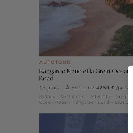
AUTOTOUR
Kangaroo Island et la Great Ocean
Road
15 jours - À partir de
4250 €
/pers
Sydney - Melbourne - Adélaïde - Great
Ocean Road - Kangaroo Island - Blue
Mountains - Flinders Ranges