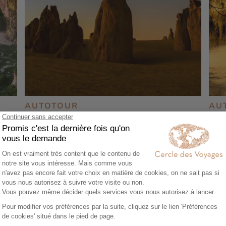
AUTOTOUR
AU
Perth et la côte Ouest, une Australie
Roa
confidentielle
Bri
16 jours - À partir de
4590 €
/pers
16 
Perth - Coral bay - Shark Bay - Ningaloo
Sydn
Reef
- Bl