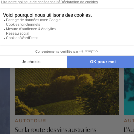
AUTOTOUR
AU
Sur la route des vins australiens
L'Au