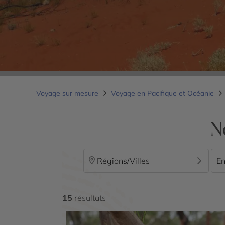
Voyage sur mesure
Voyage en Pacifique et Océanie
N
Régions/Villes
En
15
résultats