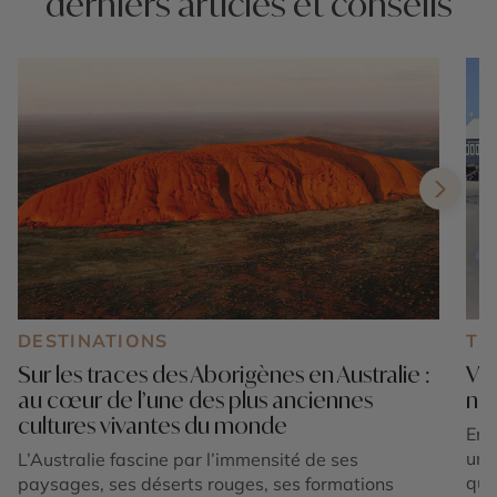
derniers articles et conseils
DESTINATIONS
TE
Sur les traces des Aborigènes en Australie :
Voy
au cœur de l’une des plus anciennes
nat
cultures vivantes du monde
En 
un 
L’Australie fascine par l’immensité de ses
que
paysages, ses déserts rouges, ses formations