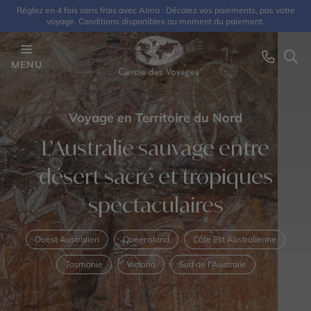
Réglez en 4 fois sans frais avec Alma : Décalez vos paiements, pas votre
voyage. Conditions disponibles au moment du paiement.
MENU
Voyage en Territoire du Nord
L’Australie sauvage entre
désert sacré et tropiques
spectaculaires
Ouest Australien
Queensland
Côte Est Australienne
Tasmanie
Victoria
Sud de l'Australie