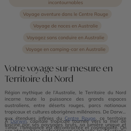
incontournables
Voyage aventure dans le Centre Rouge
Voyage de noces en Australie
Voyagez sans conduire en Australie
Voyage en camping-car en Australie
Votre voyage sur-mesure en
Territoire du Nord
Région mythique de l’Australie, le Territoire du Nord
incarne toute la puissance des grands espaces
australiens, entre déserts rouges, parcs nationaux
tropicaux et cultures aborigènes millénaires. De Darwin
aux étendues infinies du
Centre Rouge
, ce territoire
À
Darwin
, capitale tropicale tournée vers la mer de
fascine par ses paysages bruts, sa lumière unique et
Timor, l’ambiance est décontractée et cosmopolite. On
son atmosphère profondément spirituelle. Ici, l’Australie