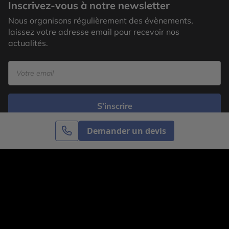
Inscrivez-vous à notre newsletter
Nous organisons régulièrement des évènements,
laissez votre adresse email pour recevoir nos
actualités.
S’inscrire
Demander un devis
Cercle des Voyages est une agence de voyage
spécialisée dans le sur-mesure, appartenant au groupe
Cercle des Vacances. Grâce à notre expertise et notre
passion du voyage, nous sommes là pour vous aider à
réaliser le voyage de vos rêves. Notre équipe est à
votre écoute pour créer le voyage qui vous ressemble.