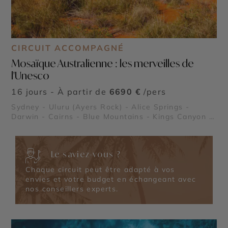
CIRCUIT ACCOMPAGNÉ
Mosaïque Australienne : les merveilles de
l'Unesco
16 jours - À partir de
6690 €
/pers
Sydney - Uluru (Ayers Rock) - Alice Springs -
Darwin - Cairns - Blue Mountains - Kings Canyon -
Parc National de Kakadu - Grande Barrière de
Corail - Forêt Tropicale de Daintree
Le saviez-vous ?
Chaque circuit peut être adapté à vos
envies et votre budget en échangeant avec
nos conseillers experts.