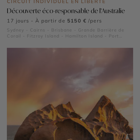
CIRCUIT INDIVIDUEL EN LIBERTÉ
Découverte éco-responsable de l’Australie
17 jours - À partir de
5150 €
/pers
Sydney - Cairns - Brisbane - Grande Barrière de
Corail - Fitzroy Island - Hamilton Island - Port
Douglas - Forêt Tropicale de Daintree - Palm Cove
- Whitsundays - Fraser Island