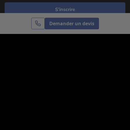
S’inscrire
Demander un devis
Cercle des Voyages est une agence de voyage
spécialisée dans le sur-mesure, appartenant au groupe
Cercle des Vacances. Grâce à notre expertise et notre
passion du voyage, nous sommes là pour vous aider à
réaliser le voyage de vos rêves. Notre équipe est à
votre écoute pour créer le voyage qui vous ressemble.
Co-concevez votre voyage
Nous contacter
Venez nous voir