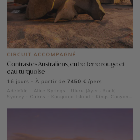
CIRCUIT ACCOMPAGNÉ
Contrastes Australiens, entre terre rouge et
eau turquoise
16 jours - À partir de
7450 €
/pers
Adélaïde - Alice Springs - Uluru (Ayers Rock) -
Sydney - Cairns - Kangaroo Island - Kings Canyon -
Blue Mountains - Grande Barrière de Corail - Palm
Cove - Forêt Tropicale de Daintree