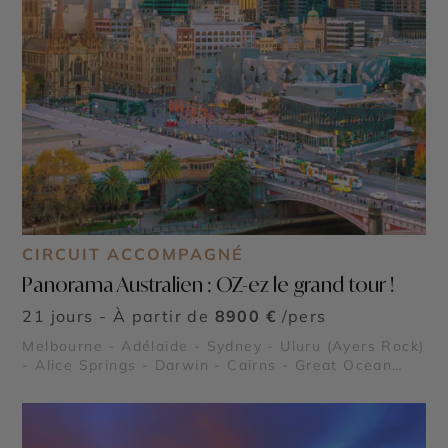
CIRCUIT ACCOMPAGNÉ
Panorama Australien : OZ-ez le grand tour !
21 jours - À partir de
8900 €
/pers
Melbourne - Adélaïde - Sydney - Uluru (Ayers Rock)
- Alice Springs - Darwin - Cairns - Great Ocean
Road - Kangaroo Island - Blue Mountains - Kings
Canyon - Parc National de Kakadu - Grande
Barrière de Corail - Flinders Ranges - Forêt
Tropicale de Daintree