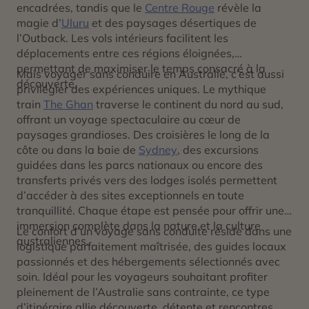
encadrées, tandis que le
Centre Rouge
révèle la
magie d’
Uluru
et des paysages désertiques de
l’Outback. Les vols intérieurs facilitent les
déplacements entre ces régions éloignées,
permettant de maximiser le temps consacré à la
Mais voyager sans conduire en Australie, c’est aussi
découverte.
privilégier des expériences uniques. Le mythique
train
The Ghan
traverse le continent du nord au sud,
offrant un voyage spectaculaire au cœur de
paysages grandioses. Des croisières le long de la
côte ou dans la baie de
Sydney
, des excursions
guidées dans les parcs nationaux ou encore des
transferts privés vers des lodges isolés permettent
d’accéder à des sites exceptionnels en toute
tranquillité. Chaque étape est pensée pour offrir une
immersion complète dans la nature et la culture
Le confort d’un voyage sans conduite réside dans une
australiennes.
logistique parfaitement maîtrisée, des guides locaux
passionnés et des hébergements sélectionnés avec
soin. Idéal pour les voyageurs souhaitant profiter
pleinement de l’Australie sans contrainte, ce type
d’itinéraire allie découverte, détente et rencontres.