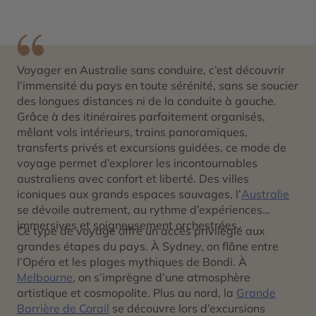
Voyager en Australie sans conduire, c’est découvrir
l’immensité du pays en toute sérénité, sans se soucier
des longues distances ni de la conduite à gauche.
Grâce à des itinéraires parfaitement organisés,
mêlant vols intérieurs, trains panoramiques,
transferts privés et excursions guidées, ce mode de
voyage permet d’explorer les incontournables
australiens avec confort et liberté. Des villes
iconiques aux grands espaces sauvages, l’
Australie
se dévoile autrement, au rythme d’expériences
immersives et soigneusement orchestrées.
Ce type de voyage offre un accès privilégié aux
grandes étapes du pays. À Sydney, on flâne entre
l’Opéra et les plages mythiques de Bondi. À
Melbourne
, on s’imprègne d’une atmosphère
artistique et cosmopolite. Plus au nord, la
Grande
Barrière de Corail
se découvre lors d’excursions