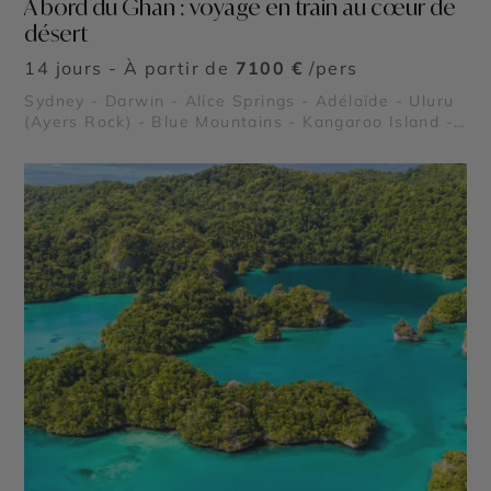
A bord du Ghan : voyage en train au cœur de
désert
14 jours - À partir de
7100 €
/pers
Sydney - Darwin - Alice Springs - Adélaïde - Uluru
(Ayers Rock) - Blue Mountains - Kangaroo Island -
Kings Canyon - Parc National de Kakadu - Flinders
Ranges