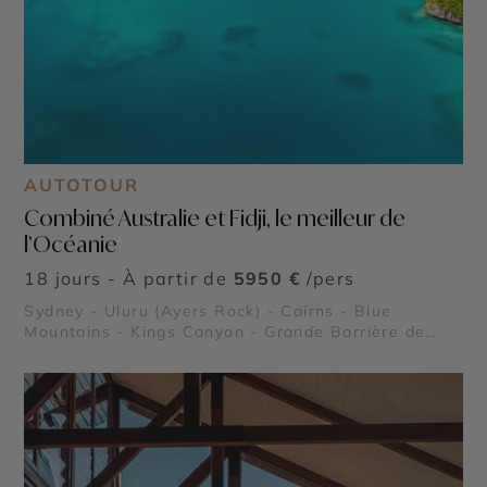
AUTOTOUR
Combiné Australie et Fidji, le meilleur de
l’Océanie
18 jours - À partir de
5950 €
/pers
Sydney - Uluru (Ayers Rock) - Cairns - Blue
Mountains - Kings Canyon - Grande Barrière de
Corail - Port Douglas - Forêt Tropicale de Daintree