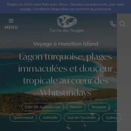
Réglez en 4 fois sans frais avec Alma : Décalez vos paiements, pas votre
voyage. Conditions disponibles au moment du paiement.
MENU
Voyage à Hamilton Island
Lagon turquoise, plages
immaculées et douceur
tropicale au cœur des
Whitsundays
Côte Est Australienne
Darwin
Brisbane
Queensland
Adélaïde
Sud de l'Australie
Sydney