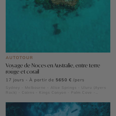
AUTOTOUR
Voyage de Noces en Australie, entre terre
rouge et corail
17 jours - À partir de
5650 €
/pers
Sydney - Melbourne - Alice Springs - Uluru (Ayers
Rock) - Cairns - Kings Canyon - Palm Cove -
Grande Barrière de Corail - Forêt Tropicale de
Daintree - Fitzroy Island - Hamilton Island -
Whitsundays - Fraser Island