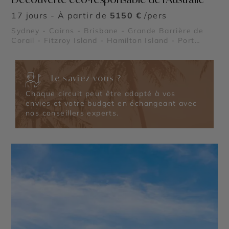
17 jours - À partir de
5150 €
/pers
Sydney - Cairns - Brisbane - Grande Barrière de
Corail - Fitzroy Island - Hamilton Island - Port
Douglas - Forêt Tropicale de Daintree - Palm Cove
- Whitsundays - Fraser Island
Le saviez-vous ?
Chaque circuit peut être adapté à vos
envies et votre budget en échangeant avec
nos conseillers experts.