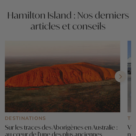
Hamilton Island : Nos derniers
articles et conseils
DESTINATIONS
TE
Sur les traces des Aborigènes en Australie :
Voy
au cœur de l’une des plus anciennes
nat