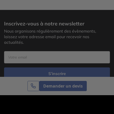
Inscrivez-vous à notre newsletter
Nous organisons régulièrement des évènements,
laissez votre adresse email pour recevoir nos
actualités.
S’inscrire
Demander un devis
Cercle des Voyages est une agence de voyage
spécialisée dans le sur-mesure, appartenant au groupe
Cercle des Vacances. Grâce à notre expertise et notre
passion du voyage, nous sommes là pour vous aider à