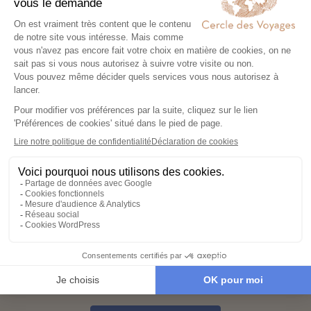
Co-construisez votre itinéraire
02
Échangez avec un conseiller-expert
pour créer un voyage à votre image,
adapté à vos envies et à votre rythme.
Réservez en toute sérénité
03
Hébergements, transports, formalités,
expériences exclusives : nous nous
chargeons de tout. Il ne vous reste plus
qu’à partir !
Partez l’esprit léger
04
Votre carnet de voyage personnalisé
contient les informations essentielles.
Sur place, notre conciergerie reste
disponible 24/7