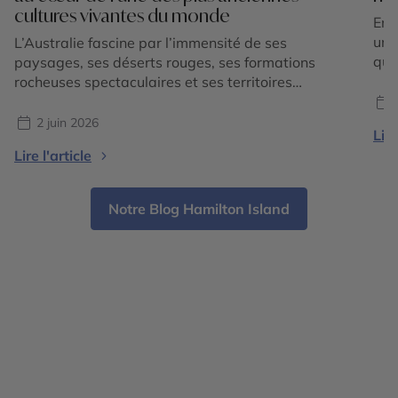
cultures vivantes du monde
En 
un 
L’Australie fascine par l’immensité de ses
que
paysages, ses déserts rouges, ses formations
exp
rocheuses spectaculaires et ses territoires
par
sauvages qui semblent s’étendre à l’infini. Mais
cult
derrière les grands espaces et l’image mythique
2 juin 2026
Lire
cou
de l’Outback se cache surtout une richesse
Lire l'article
vol
culturelle exceptionnelle : celle des peuples
aborigènes, considérés comme les gardiens de la
plus ancienne culture vivante […]
Notre Blog Hamilton Island