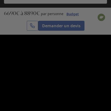
6690€ à 8890€
S’inscrire
par personne
Budget
Demander un devis
Cercle des Voyages est une agence de voyage
spécialisée dans le sur-mesure, appartenant au groupe
Cercle des Vacances. Grâce à notre expertise et notre
passion du voyage, nous sommes là pour vous aider à
réaliser le voyage de vos rêves. Notre équipe est à
votre écoute pour créer le voyage qui vous ressemble.
Co-concevez votre voyage
Nous contacter
Venez nous voir