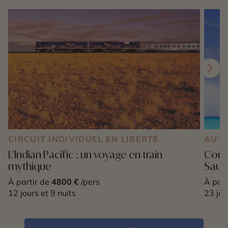
CIRCUIT INDIVIDUEL EN LIBERTÉ
AUT
L’Indian Pacific : un voyage en train
Combi
mythique
Sauv
À partir de
4800 €
/pers
À part
12 jours et 9 nuits
23 jou