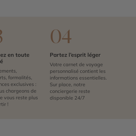
3
04
ez en toute
Partez l’esprit léger
té
Votre carnet de voyage
ements,
personnalisé contient les
ts, formalités,
informations essentielles.
nces exclusives :
Sur place, notre
us chargeons de
conciergerie reste
 ne vous reste plus
disponible 24/7
tir !