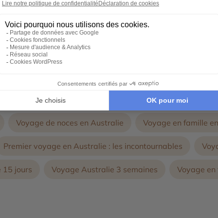
conçoivent avec vous, un voyage d'exception 100% personnal
Autres thématiques de voyages en Australie :
Voyage de noces en Australie
Voyage en famille en
Premier voyage en Australie : les incontournables
Voya
 15 jours
Voyage Australie 3 semaines
Voyage en t