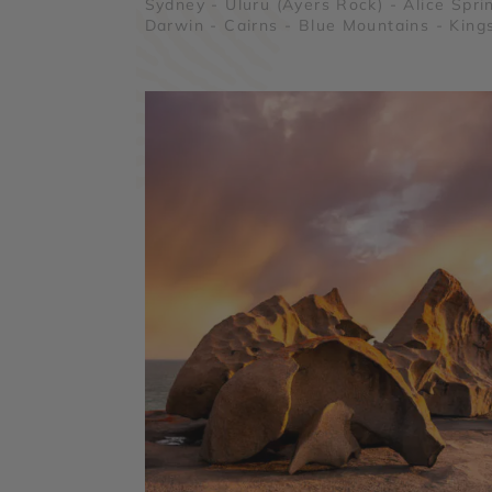
Sydney - Uluru (Ayers Rock) - Alice Spri
Darwin - Cairns - Blue Mountains - King
Canyon - Parc National de Kakadu - Gra
Barrière de Corail - Forêt Tropicale de
Daintree