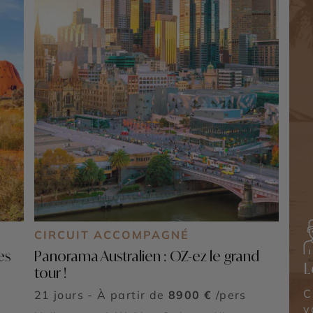
CIRCUIT ACCOMPAGNÉ
es
Panorama Australien : OZ-ez le grand
L
tour !
C
21 jours - À partir de
8900 €
/pers
v