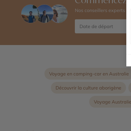
Nos conseillers experts 
Voyage en camping-car en Australie
Découvrir la culture aborigène
Voyage Australie