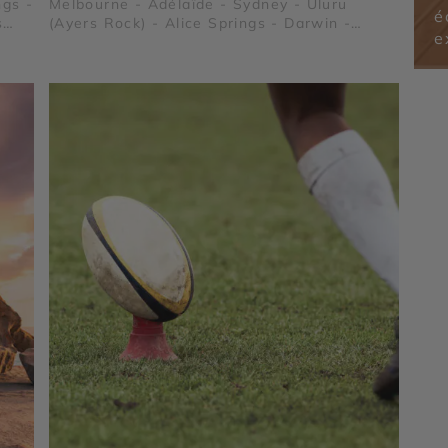
ngs -
Melbourne - Adélaïde - Sydney - Uluru
é
s
(Ayers Rock) - Alice Springs - Darwin -
e
nde
Cairns - Great Ocean Road - Kangaroo
Island - Blue Mountains - Kings Canyon -
Parc National de Kakadu - Grande Barrière
de Corail - Flinders Ranges - Forêt Tropicale
de Daintree