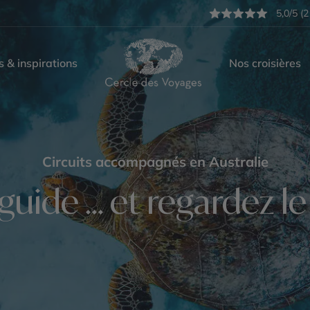
5,0/5 (2
s & inspirations
Nos croisières
Circuits accompagnés en Australie
guide ... et regardez l