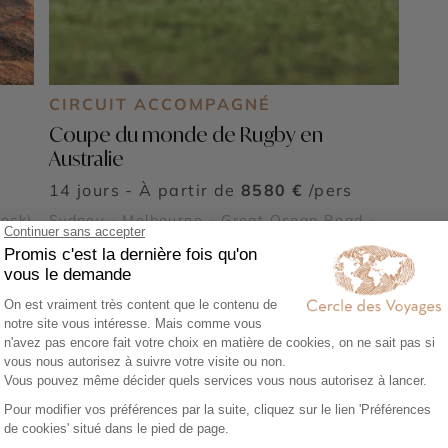
CIRCUIT ACCOMPAGNÉ
Coupe du monde de Rugby en
Australie
14 jours - À partir de
8580 €
/pers
Rock)
Sydney - Melbourne - Great Ocean Road -
ngs
Blue Mountains
ère
de
Voir tous nos Voyages Australie (33)
 voyager