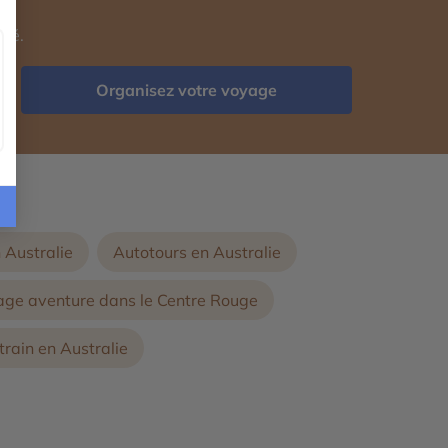
isé.
Organisez votre voyage
 Australie
Autotours en Australie
ge aventure dans le Centre Rouge
rain en Australie