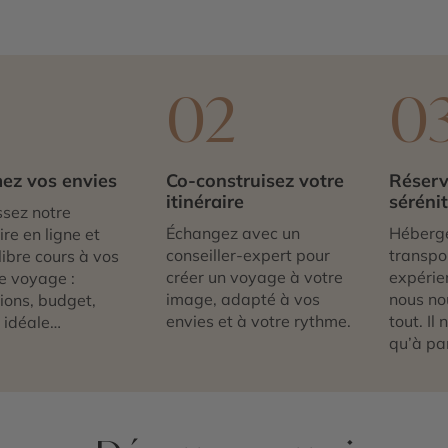
1
02
0
ez vos envies
Co-construisez votre
Réserv
itinéraire
séréni
sez notre
Échangez avec un
Héberg
re en ligne et
conseiller-expert pour
transpor
libre cours à vos
créer un voyage à votre
expérie
e voyage :
image, adapté à vos
nous no
tions, budget,
envies et à votre rythme.
tout. Il
 idéale…
qu’à par