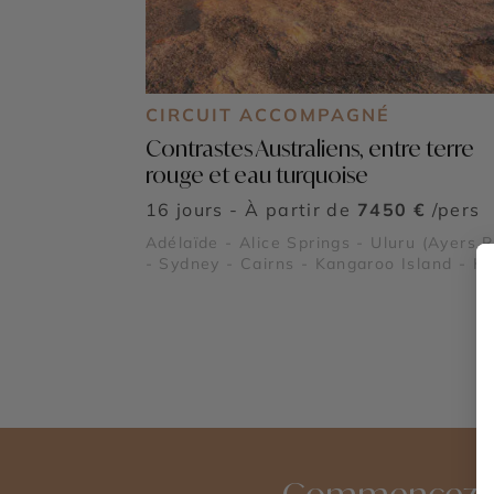
CIRCUIT ACCOMPAGNÉ
Contrastes Australiens, entre terre
rouge et eau turquoise
16 jours - À partir de
7450 €
/pers
Adélaïde - Alice Springs - Uluru (Ayers 
- Sydney - Cairns - Kangaroo Island - Ki
Canyon - Blue Mountains - Grande Barri
de Corail - Palm Cove - Forêt Tropicale 
Daintree
Commencez à