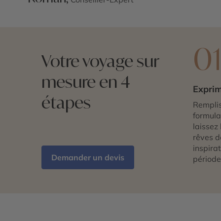
0
Votre voyage sur
mesure en 4
Exprim
étapes
Remplis
formulai
laissez 
rêves d
inspira
Demander un devis
période