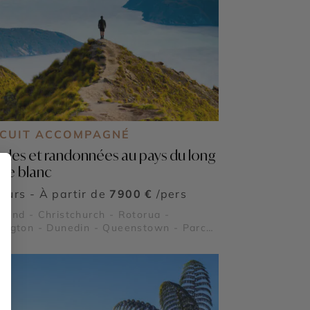
RCUIT ACCOMPAGNÉ
ades et randonnées au pays du long
ge blanc
jours - À partir de
7900 €
/pers
land - Christchurch - Rotorua -
ington - Dunedin - Queenstown - Parc
onal du Tongariro - Parc National Abel
an - Lac Te Anau - Fjord Milford Sound
ac Wanaka - Mont Cook