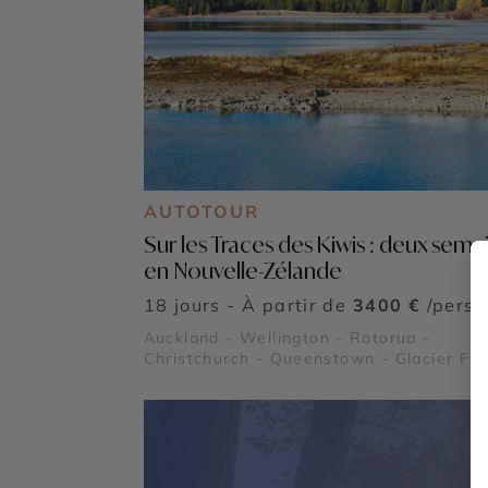
AUTOTOUR
Sur les Traces des Kiwis : deux sema
en Nouvelle-Zélande
18 jours - À partir de
3400 €
/pers
Auckland - Wellington - Rotorua -
Christchurch - Queenstown - Glacier Fr
Josef