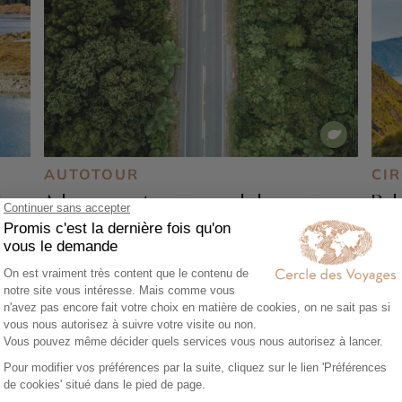
AUTOTOUR
CI
ines
Adresses vertes au pays du long nuage
Bal
blanc
nua
23 jours - À partir de
7000 €
/pers
21 
Auckland - Rotorua - Wellington -
Auck
anz
Queenstown - Dunedin - Christchurch
Well
Nati
Tasm
- L