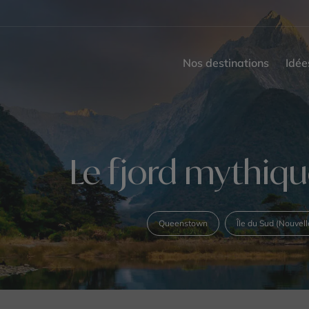
Nos destinations
Idée
Le fjord mythiqu
Queenstown
Île du Sud (Nouvel