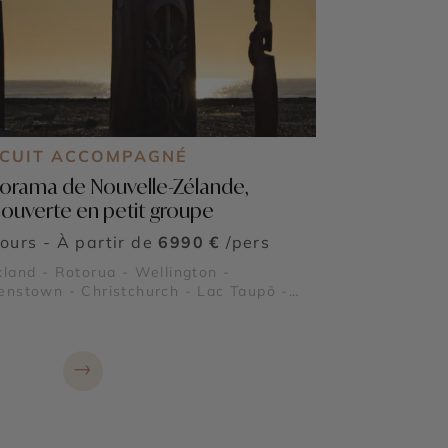
RCUIT ACCOMPAGNÉ
orama de Nouvelle-Zélande,
ouverte en petit groupe
jours - À partir de
6990 €
/pers
land - Rotorua - Wellington -
nstown - Christchurch - Lac Taupō -
 National du Tongariro - Parc National
 Tasman - Fiordland - Fjord Milford
nd
→