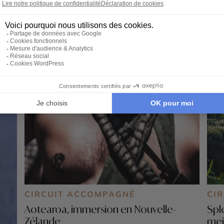
CIRCUIT ACCOMPAGNÉ
CI
Aotearoa, immersion en Nouvelle-
Spl
Zélande
mei