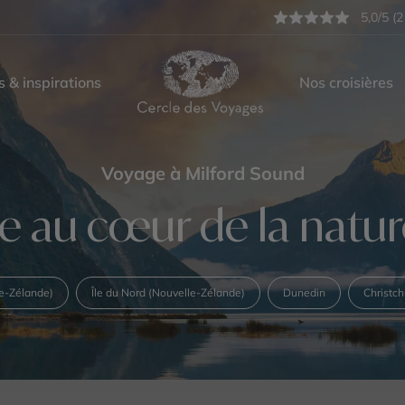
5,0/5 (2
s & inspirations
Nos croisières
Voyage à Milford Sound
e au cœur de la natu
le-Zélande)
Île du Nord (Nouvelle-Zélande)
Dunedin
Christch