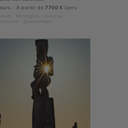
jours - À partir de
7700 €
/pers
land - Wellington - Rotorua -
istchurch - Queenstown