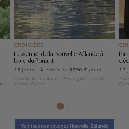
CROISIÈRE
CI
L'essentiel de la Nouvelle-Zélande à
Pan
bord du Ponant
déc
15 jours - À partir de
6790 €
/pers
17 
Auckland - Dunedin - Wellington - Fjord
Auck
de
Milford Sound
Quee
Parc
Abel
Sou
1
2
Voir tous nos voyages Nouvelle-Zélande