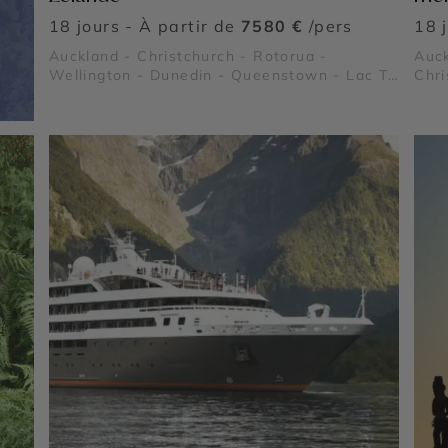
18 jours - À partir de
7580 €
/pers
18 
Auckland - Christchurch - Rotorua -
Auck
Wellington - Dunedin - Queenstown - Lac Te
Chr
Anau - Fjord Milford Sound - Lac Wanaka -
Mont Cook