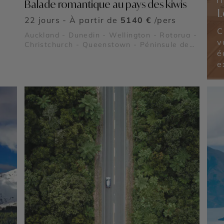
Balade romantique au pays des kiwis
L
22 jours - À partir de
5140 €
/pers
C
Auckland - Dunedin - Wellington - Rotorua -
v
Christchurch - Queenstown - Péninsule de
é
Coromandel - Glacier Franz Josef
e