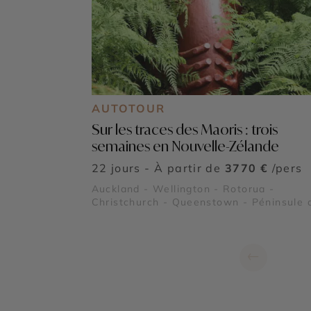
AUTOTOUR
Sur les traces des Maoris : trois
semaines en Nouvelle-Zélande
22 jours - À partir de
3770 €
/pers
Auckland - Wellington - Rotorua -
Christchurch - Queenstown - Péninsule 
Coromandel - Glacier Franz Josef
←