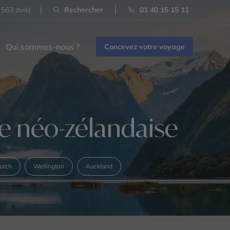
 563 avis)
Rechercher
01 40 15 15 11
Qui sommes-nous ?
Concevez votre voyage
re néo-zélandaise
urch
Wellington
Auckland