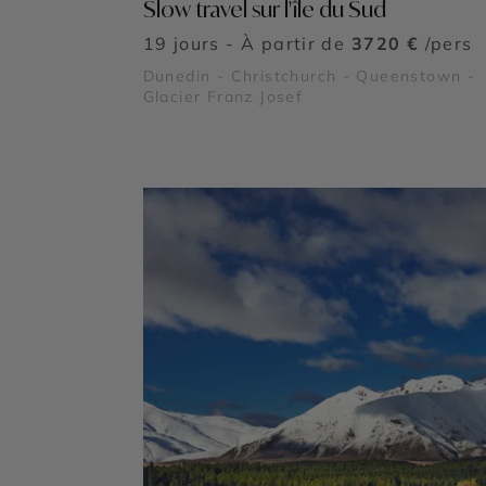
Slow travel sur l'île du Sud
19 jours - À partir de
3720 €
/pers
Dunedin - Christchurch - Queenstown -
Glacier Franz Josef