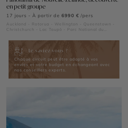
en petit groupe
17 jours - À partir de
6990 €
/pers
Auckland - Rotorua - Wellington - Queenstown -
Christchurch - Lac Taupō - Parc National du
Tongariro - Parc National Abel Tasman - Fiordland -
Fjord Milford Sound
Le saviez-vous ?
Chaque circuit peut être adapté à vos
envies et votre budget en échangeant avec
nos conseillers experts.