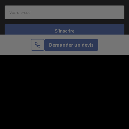
S’inscrire
Demander un devis
Cercle des Voyages est une agence de voyage
spécialisée dans le sur-mesure, appartenant au groupe
Cercle des Vacances. Grâce à notre expertise et notre
passion du voyage, nous sommes là pour vous aider à
réaliser le voyage de vos rêves. Notre équipe est à
votre écoute pour créer le voyage qui vous ressemble.
Co-concevez votre voyage
Nous contacter