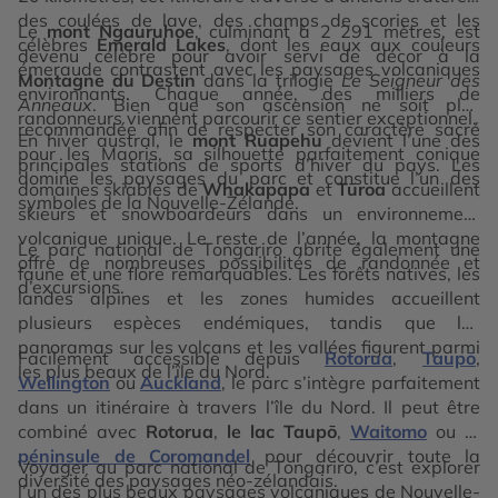
des coulées de lave, des champs de scories et les
Le
mont Ngauruhoe
, culminant à 2 291 mètres, est
célèbres
Emerald Lakes
, dont les eaux aux couleurs
devenu célèbre pour avoir servi de décor à la
émeraude contrastent avec les paysages volcaniques
Montagne du Destin
dans la trilogie
Le Seigneur des
environnants. Chaque année, des milliers de
Anneaux
. Bien que son ascension ne soit plus
randonneurs viennent parcourir ce sentier exceptionnel.
recommandée afin de respecter son caractère sacré
En hiver austral, le
mont Ruapehu
devient l’une des
pour les Maoris, sa silhouette parfaitement conique
principales stations de sports d’hiver du pays. Les
domine les paysages du parc et constitue l’un des
domaines skiables de
Whakapapa
et
Tūroa
accueillent
symboles de la Nouvelle-Zélande.
skieurs et snowboardeurs dans un environnement
volcanique unique. Le reste de l’année, la montagne
Le parc national de Tongariro abrite également une
offre de nombreuses possibilités de randonnée et
faune et une flore remarquables. Les forêts natives, les
d’excursions.
landes alpines et les zones humides accueillent
plusieurs espèces endémiques, tandis que les
panoramas sur les volcans et les vallées figurent parmi
Facilement accessible depuis
Rotorua
,
Taupō
,
les plus beaux de l’île du Nord.
Wellington
ou
Auckland
, le parc s’intègre parfaitement
dans un itinéraire à travers l’île du Nord. Il peut être
combiné avec
Rotorua
,
le lac Taupō
,
Waitomo
ou
la
péninsule de Coromandel
pour découvrir toute la
Voyager au parc national de Tongariro, c’est explorer
diversité des paysages néo-zélandais.
l’un des plus beaux paysages volcaniques de Nouvelle-