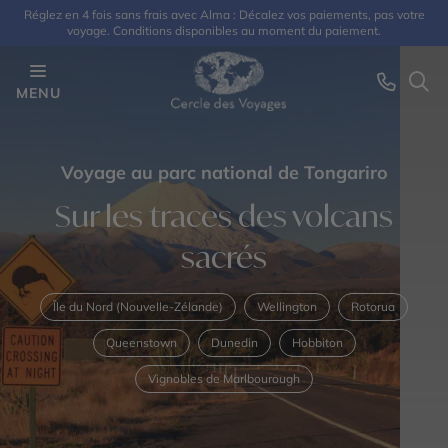
Réglez en 4 fois sans frais avec Alma : Décalez vos paiements, pas votre
voyage. Conditions disponibles au moment du paiement.
MENU
Voyage au parc national de Tongariro
Sur les traces des volcans
sacrés
Île du Nord (Nouvelle-Zélande)
Wellington
Rotorua
Queenstown
Dunedin
Hobbiton
Vignobles de Marlbourough