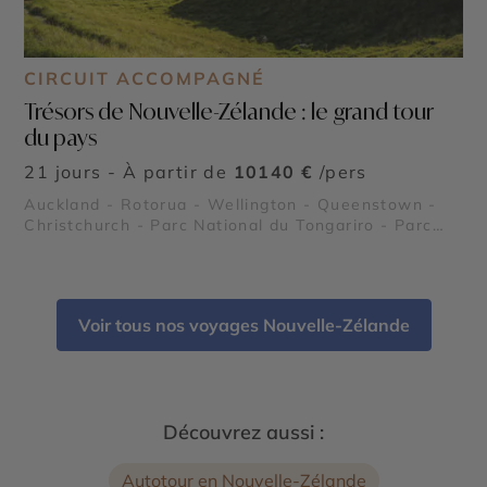
CIRCUIT ACCOMPAGNÉ
Trésors de Nouvelle-Zélande : le grand tour
du pays
21 jours - À partir de
10140 €
/pers
Auckland - Rotorua - Wellington - Queenstown -
Christchurch - Parc National du Tongariro - Parc
National Abel Tasman - Glacier Fox - Glacier Franz
Josef - Lac Te Anau - Fjord Milford Sound
Voir tous nos voyages Nouvelle-Zélande
Découvrez aussi :
Autotour en Nouvelle-Zélande