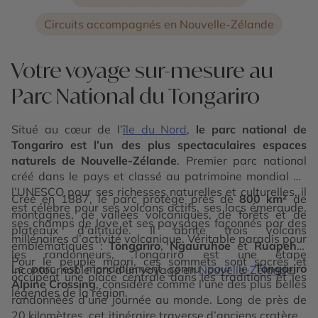
Circuits accompagnés en Nouvelle-Zélande
Votre voyage sur-mesure au
Parc National du Tongariro
Situé au cœur de l’
île du Nord
,
le parc national de
Tongariro est l’un des plus spectaculaires espaces
naturels de Nouvelle-Zélande
. Premier parc national
créé dans le pays et classé au patrimoine mondial de
l’UNESCO pour ses richesses naturelles et culturelles, il
Créé en 1887, le parc protège près de
800 km²
de
est célèbre pour ses volcans actifs, ses lacs émeraude,
montagnes, de vallées volcaniques, de forêts et de
ses champs de lave et ses paysages façonnés par des
plateaux d’altitude. Il abrite trois volcans
millénaires d’activité volcanique. Véritable paradis pour
emblématiques :
Tongariro
,
Ngauruhoe
et
Ruapehu
.
les randonneurs, Tongariro est une étape
Pour le peuple maori, ces sommets sont sacrés et
Le parc est mondialement connu pour le
Tongariro
incontournable lors d’un voyage en
Nouvelle-Zélande
.
occupent une place centrale dans les traditions et les
Alpine Crossing
, considéré comme l’une des plus belles
légendes de la région.
randonnées d’une journée au monde. Long de près de
20 kilomètres, cet itinéraire traverse d’anciens cratères,