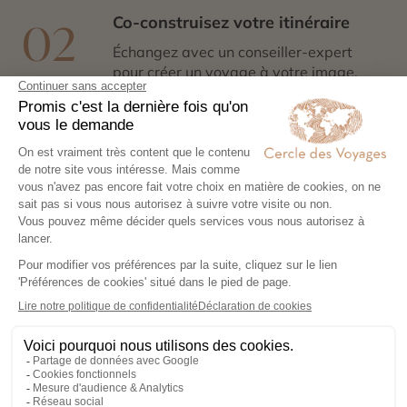
Co-construisez votre itinéraire
02
Échangez avec un conseiller-expert
pour créer un voyage à votre image,
adapté à vos envies et à votre rythme.
Réservez en toute sérénité
03
Hébergements, transports, formalités,
expériences exclusives : nous nous
chargeons de tout. Il ne vous reste plus
qu’à partir !
Partez l’esprit léger
04
Votre carnet de voyage personnalisé
contient les informations essentielles.
Sur place, notre conciergerie reste
disponible 24/7