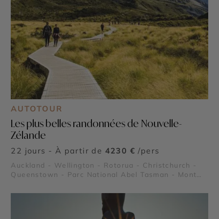
AUTOTOUR
Les plus belles randonnées de Nouvelle-
Zélande
22 jours - À partir de
4230 €
/pers
Auckland - Wellington - Rotorua - Christchurch -
Queenstown - Parc National Abel Tasman - Mont
Cook - Parc National du Tongariro