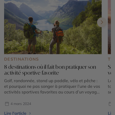
DESTINATIONS
TE
8 destinations où il fait bon pratiquer son
Sol
activité sportive favorite
voy
Golf, randonnée, stand up paddle, vélo et pêche :
La 
et pourquoi ne pas songer à pratiquer l’une de vos
top
activités sportives favorites au cours d’un voyage
seu
? Partout sur le globe, des destinations vous en
offrent la possibilité ! Suivez-nous aux Caraïbes, en
4 mars 2024
Europe, en Amérique du Nord, en Océanie et en
Lire l'article
Lire
Amérique latine pour […]