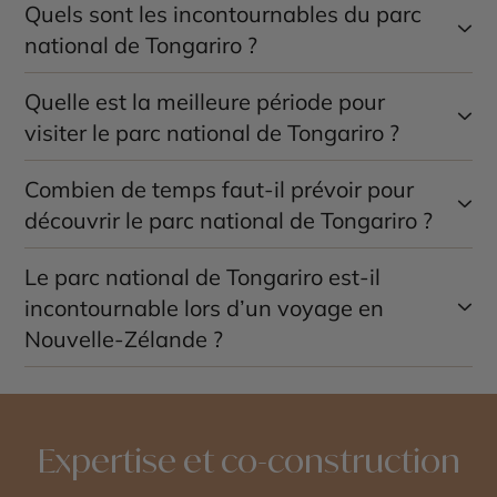
Quels sont les incontournables du parc
national de Tongariro ?
Quelle est la meilleure période pour
Le Tongariro Alpine Crossing, les Emerald Lakes, les
monts Tongariro, Ngauruhoe et Ruapehu, ainsi que les
visiter le parc national de Tongariro ?
paysages volcaniques figurent parmi les principales
expériences.
Combien de temps faut-il prévoir pour
Les mois de novembre à avril sont idéaux pour la
randonnée, tandis que l’hiver austral est propice au
découvrir le parc national de Tongariro ?
ski sur le mont Ruapehu.
Le parc national de Tongariro est-il
Deux à trois jours permettent de réaliser le Tongariro
Alpine Crossing et de découvrir les principaux sites du
incontournable lors d’un voyage en
parc.
Nouvelle-Zélande ?
Oui, Tongariro est l’un des sites naturels les plus
emblématiques du pays grâce à ses paysages
volcaniques uniques, ses randonnées d’exception et
Expertise et co-construction
son importance culturelle pour le peuple maori.