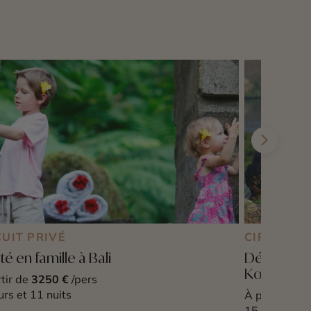
CUIT PRIVÉ
CIRCUIT P
té en famille à Bali
Découverte
Komodo
tir de
3250 €
/pers
urs et 11 nuits
À partir de
5
15 jours et 1