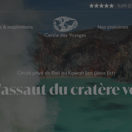
5,0/5 (2
s & inspirations
Nos croisières
Circuit privé de Bali au Kawah Ijen (Java Est)
l'assaut du cratère v