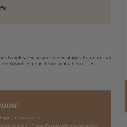
fle
 ses temples, ses volcans et ses plages. Et profitez de
lcan Kawah Ijen, son lac de soufre bleu et ses
laume
-Expert d’ Indonésie
rend unique ? 15 ans d’exploration passionnée