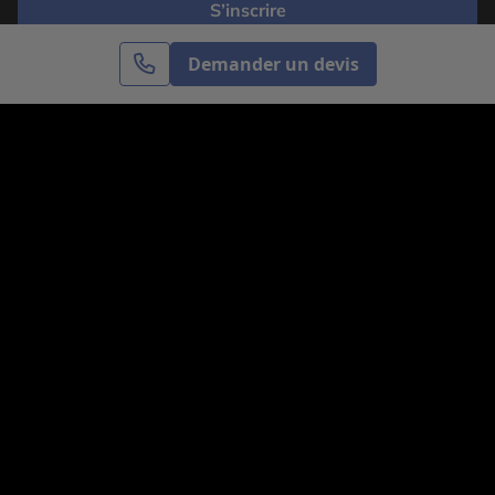
S’inscrire
Demander un devis
Cercle des Voyages est une agence de voyage
spécialisée dans le sur-mesure, appartenant au groupe
Cercle des Vacances. Grâce à notre expertise et notre
passion du voyage, nous sommes là pour vous aider à
réaliser le voyage de vos rêves. Notre équipe est à
votre écoute pour créer le voyage qui vous ressemble.
Co-concevez votre voyage
Nous contacter
Venez nous voir
31, avenue de l’Opéra