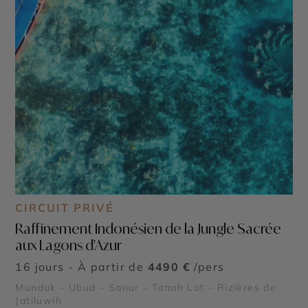
CIRCUIT PRIVÉ
Raffinement Indonésien de la Jungle Sacrée
aux Lagons d'Azur
16 jours - À partir de
4490 €
/pers
Munduk - Ubud - Sanur - Tanah Lot - Rizières de
Jatiluwih