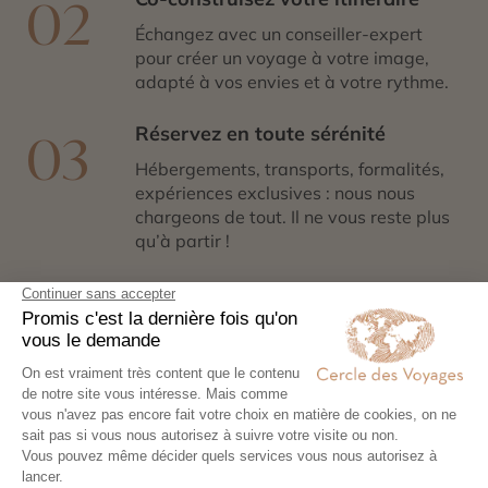
02
Échangez avec un conseiller-expert
pour créer un voyage à votre image,
adapté à vos envies et à votre rythme.
Réservez en toute sérénité
03
Hébergements, transports, formalités,
expériences exclusives : nous nous
chargeons de tout. Il ne vous reste plus
qu’à partir !
Partez l’esprit léger
04
Votre carnet de voyage personnalisé
contient les informations essentielles.
Sur place, notre conciergerie reste
disponible 24/7