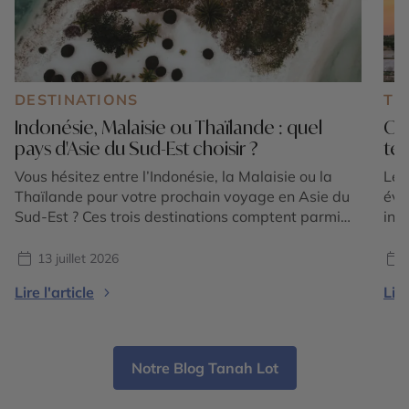
DESTINATIONS
TE
Indonésie, Malaisie ou Thaïlande : quel
Où 
pays d'Asie du Sud-Est choisir ?
tem
Vous hésitez entre l’Indonésie, la Malaisie ou la
Le 
Thaïlande pour votre prochain voyage en Asie du
éva
Sud-Est ? Ces trois destinations comptent parmi
int
les plus emblématiques de la région et offrent
et 
chacune une expérience unique. Entre volcans
for
13 juillet 2026
majestueux, temples ancestraux, rizières en
plu
Lire l'article
Lire
terrasses, plages paradisiaques, jungles tropicales
vis
et villes cosmopolites, le choix dépend avant tout
lum
[…]
Notre Blog Tanah Lot