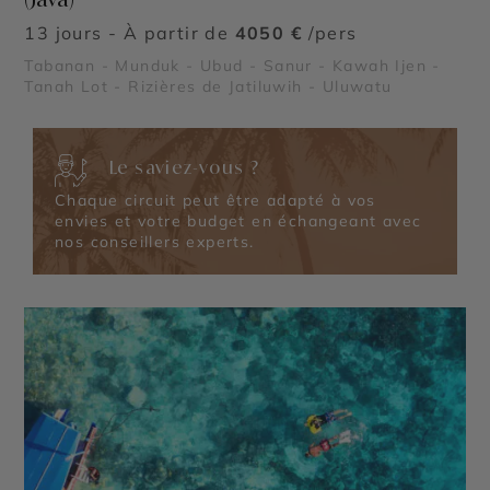
13 jours - À partir de
4050 €
/pers
Tabanan - Munduk - Ubud - Sanur - Kawah Ijen -
Tanah Lot - Rizières de Jatiluwih - Uluwatu
Le saviez-vous ?
Chaque circuit peut être adapté à vos
envies et votre budget en échangeant avec
nos conseillers experts.