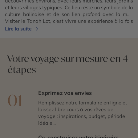
découvrir les environs, avec leurs marchés, leurs jardins
et leurs villages typiques. Ce lieu reste un symbole de la
culture balinaise et de son lien profond avec la mer.
Visiter le Tanah Lot, c’est vivre une expérience à la fois
visuelle et spirituelle, au cœur d’un site mythique.
Lire la suite
Votre voyage sur mesure en 4
étapes
Exprimez vos envies
01
Remplissez notre formulaire en ligne et
laissez libre cours à vos rêves de
voyage : inspirations, budget, période
idéale…
Co-construisez votre itinéraire