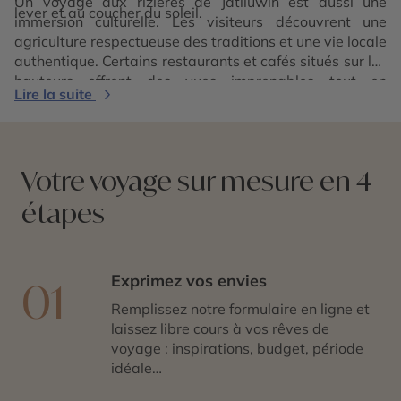
Un voyage aux rizières de Jatiluwih est aussi une
lever et au coucher du soleil.
immersion culturelle. Les visiteurs découvrent une
agriculture respectueuse des traditions et une vie locale
authentique. Certains restaurants et cafés situés sur les
hauteurs offrent des vues imprenables tout en
Lire la suite
dégustant une cuisine balinaise.
Votre voyage sur mesure en 4
étapes
Exprimez vos envies
01
Remplissez notre formulaire en ligne et
laissez libre cours à vos rêves de
voyage : inspirations, budget, période
idéale…