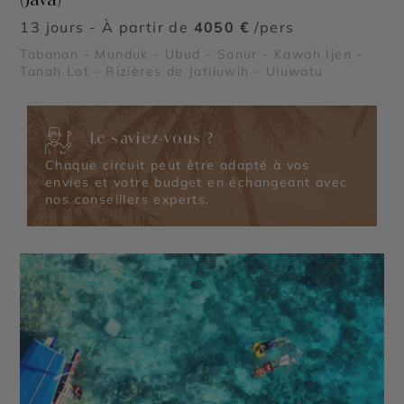
13 jours - À partir de
4050 €
/pers
Tabanan - Munduk - Ubud - Sanur - Kawah Ijen -
Tanah Lot - Rizières de Jatiluwih - Uluwatu
Le saviez-vous ?
Chaque circuit peut être adapté à vos
envies et votre budget en échangeant avec
nos conseillers experts.