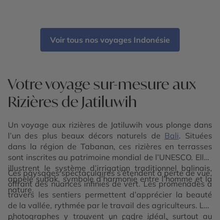
Voir tous nos voyages Indonésie
Votre voyage sur-mesure aux
Rizières de Jatiluwih
Un voyage aux rizières de Jatiluwih vous plonge dans
l’un des plus beaux décors naturels de
Bali
. Situées
dans la région de Tabanan, ces rizières en terrasses
sont inscrites au patrimoine mondial de l’UNESCO. Elles
illustrent le système d’irrigation traditionnel balinais,
Ces paysages spectaculaires s’étendent à perte de vue,
appelé subak, symbole d’harmonie entre l’homme et la
offrant des nuances infinies de vert. Les promenades à
nature.
travers les sentiers permettent d’apprécier la beauté
de la vallée, rythmée par le travail des agriculteurs. Les
photographes y trouvent un cadre idéal, surtout au