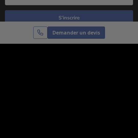
S’inscrire
Demander un devis
Cercle des Voyages est une agence de voyage
spécialisée dans le sur-mesure, appartenant au groupe
Cercle des Vacances. Grâce à notre expertise et notre
passion du voyage, nous sommes là pour vous aider à
réaliser le voyage de vos rêves. Notre équipe est à
votre écoute pour créer le voyage qui vous ressemble.
Co-concevez votre voyage
Nous contacter
Venez nous voir