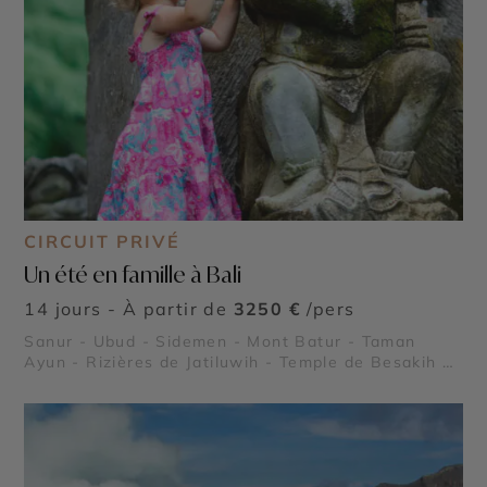
CIRCUIT PRIVÉ
Un été en famille à Bali
14 jours - À partir de
3250 €
/pers
Sanur - Ubud - Sidemen - Mont Batur - Taman
Ayun - Rizières de Jatiluwih - Temple de Besakih -
Uluwatu