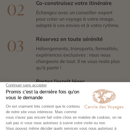
Co-construisez votre itinéraire
02
Échangez avec un conseiller-expert
pour créer un voyage à votre image,
adapté à vos envies et à votre rythme.
Réservez en toute sérénité
03
Hébergements, transports, formalités,
expériences exclusives : nous nous
chargeons de tout. Il ne vous reste plus
qu’à partir !
Partez l’esprit léger
04
Votre carnet de voyage personnalisé
contient les informations essentielles.
Sur place, notre conciergerie reste
disponible 24/7