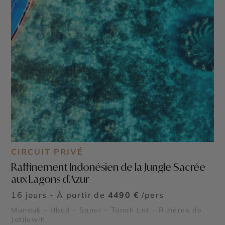
CIRCUIT PRIVÉ
Raffinement Indonésien de la Jungle Sacrée
aux Lagons d'Azur
16 jours - À partir de
4490 €
/pers
Munduk - Ubud - Sanur - Tanah Lot - Rizières de
Jatiluwih