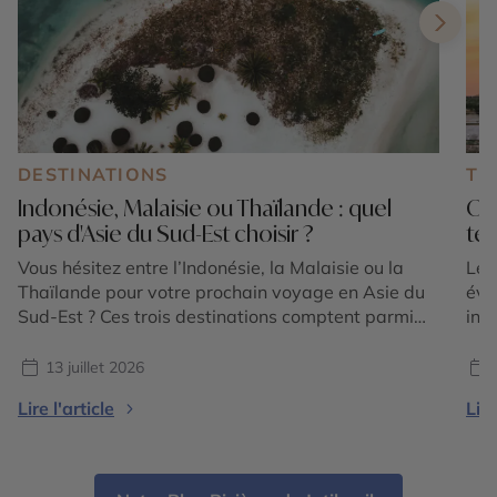
DESTINATIONS
TE
Indonésie, Malaisie ou Thaïlande : quel
Où 
pays d'Asie du Sud-Est choisir ?
tem
Vous hésitez entre l’Indonésie, la Malaisie ou la
Le 
Thaïlande pour votre prochain voyage en Asie du
éva
Sud-Est ? Ces trois destinations comptent parmi
int
les plus emblématiques de la région et offrent
et 
chacune une expérience unique. Entre volcans
for
13 juillet 2026
majestueux, temples ancestraux, rizières en
plu
Lire l'article
Lire
terrasses, plages paradisiaques, jungles tropicales
vis
et villes cosmopolites, le choix dépend avant tout
lum
[…]