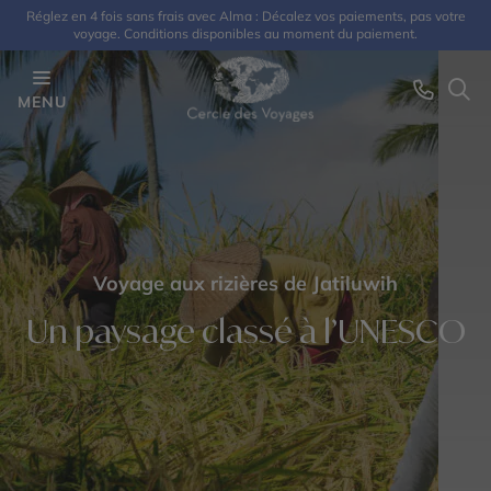
Réglez en 4 fois sans frais avec Alma : Décalez vos paiements, pas votre
voyage. Conditions disponibles au moment du paiement.
MENU
Voyage aux rizières de Jatiluwih
Un paysage classé à l’UNESCO