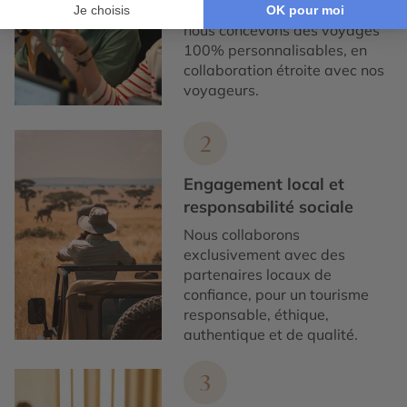
Chez Cercle des Voyages,
nous concevons des voyages
100% personnalisables, en
collaboration étroite avec nos
voyageurs.
2
Engagement local et
responsabilité sociale
Nous collaborons
exclusivement avec des
partenaires locaux de
confiance, pour un tourisme
responsable, éthique,
authentique et de qualité.
3