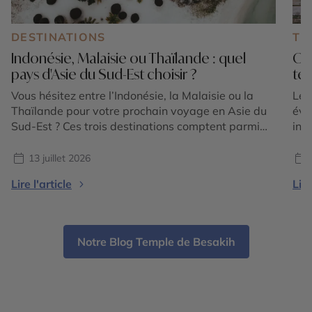
DESTINATIONS
TE
Indonésie, Malaisie ou Thaïlande : quel
Où 
pays d'Asie du Sud-Est choisir ?
tem
Vous hésitez entre l’Indonésie, la Malaisie ou la
Le 
Thaïlande pour votre prochain voyage en Asie du
éva
Sud-Est ? Ces trois destinations comptent parmi
int
les plus emblématiques de la région et offrent
et 
chacune une expérience unique. Entre volcans
for
13 juillet 2026
majestueux, temples ancestraux, rizières en
plu
Lire l'article
Lire
terrasses, plages paradisiaques, jungles tropicales
vis
et villes cosmopolites, le choix dépend avant tout
lum
[…]
Notre Blog Temple de Besakih