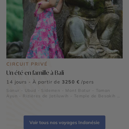
CIRCUIT PRIVÉ
Un été en famille à Bali
14 jours - À partir de
3250 €
/pers
Sanur - Ubud - Sidemen - Mont Batur - Taman
Ayun - Rizières de Jatiluwih - Temple de Besakih -
Uluwatu
Voir tous nos voyages Indonésie