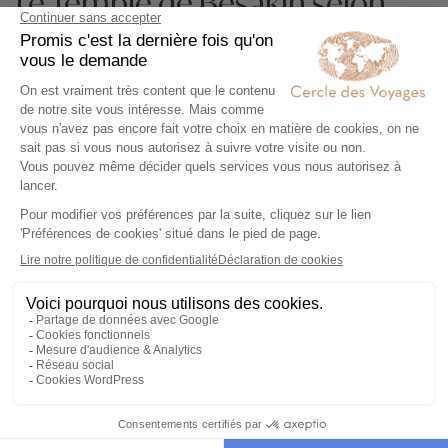
Le Temple de Besakih selon
vos envies
Voyages en petit
Voyage de noces 
groupe en Asie
Bali
Expertise et co-construction
1
Expertise et co-
construction