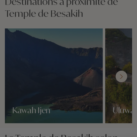
Destinations à proximité de
Temple de Besakih
Kawah Ijen
Uluwa
Nos 1 idées voyage
Nos 1 idées vo