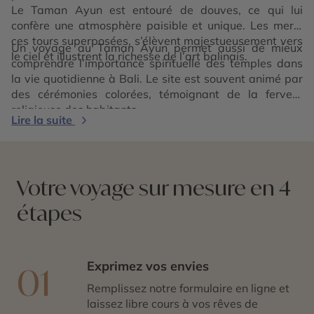
Le Taman Ayun est entouré de douves, ce qui lui
confère une atmosphère paisible et unique. Les meru,
ces tours superposées, s’élèvent majestueusement vers
Un voyage au Taman Ayun permet aussi de mieux
le ciel et illustrent la richesse de l’art balinais.
comprendre l’importance spirituelle des temples dans
la vie quotidienne à Bali. Le site est souvent animé par
des cérémonies colorées, témoignant de la ferveur
religieuse des habitants.
Lire la suite
Votre voyage sur mesure en 4
étapes
Exprimez vos envies
01
Remplissez notre formulaire en ligne et
laissez libre cours à vos rêves de