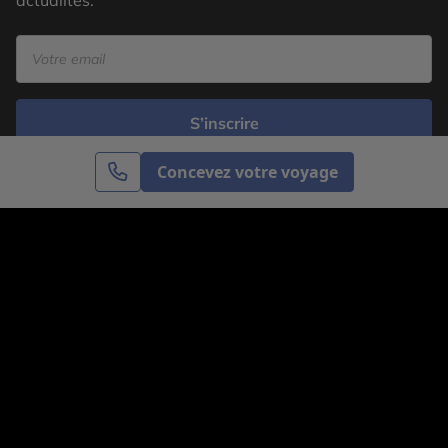
actualités.
S’inscrire
Concevez votre voyage
Cercle des Voyages est une agence de voyage
spécialisée dans le sur-mesure, appartenant au groupe
Cercle des Vacances. Grâce à notre expertise et notre
passion du voyage, nous sommes là pour vous aider à
réaliser le voyage de vos rêves. Notre équipe est à
votre écoute pour créer le voyage qui vous ressemble.
Co-concevez votre voyage