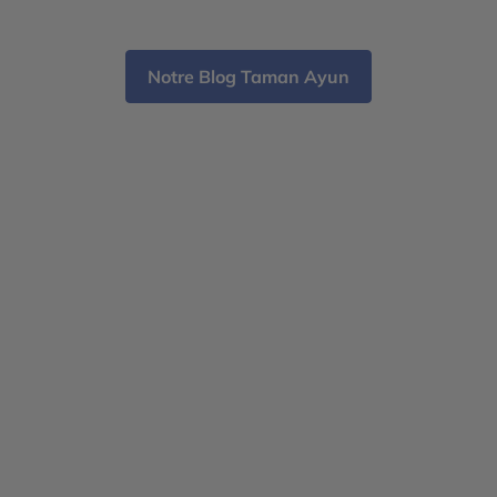
et villes cosmopolites, le choix dépend avant tout
lum
[…]
Notre Blog Taman Ayun