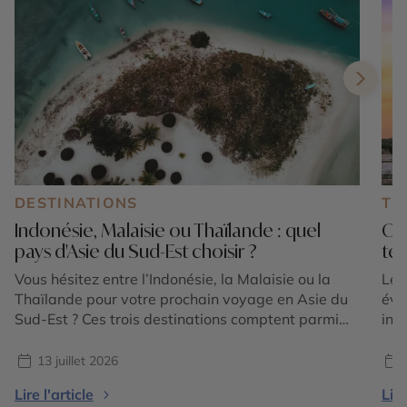
DESTINATIONS
TE
Indonésie, Malaisie ou Thaïlande : quel
Où 
pays d'Asie du Sud-Est choisir ?
tem
Vous hésitez entre l’Indonésie, la Malaisie ou la
Le 
Thaïlande pour votre prochain voyage en Asie du
éva
Sud-Est ? Ces trois destinations comptent parmi
int
les plus emblématiques de la région et offrent
et 
chacune une expérience unique. Entre volcans
for
13 juillet 2026
majestueux, temples ancestraux, rizières en
plu
Lire l'article
Lire
terrasses, plages paradisiaques, jungles tropicales
vis