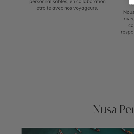
personnalisables, en collaboration
re
étroite avec nos voyageurs.
Nous
avec
co
respo
Nusa Pen