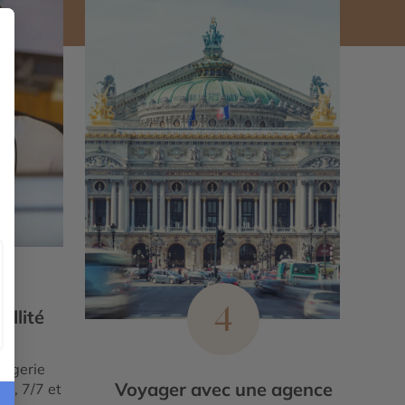
4
illité
ergerie
Voyager avec une agence
le, 7/7 et