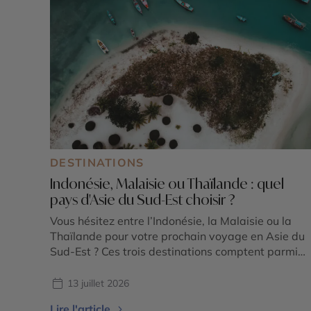
DESTINATIONS
Indonésie, Malaisie ou Thaïlande : quel
pays d'Asie du Sud-Est choisir ?
Vous hésitez entre l’Indonésie, la Malaisie ou la
Thaïlande pour votre prochain voyage en Asie du
Sud-Est ? Ces trois destinations comptent parmi
les plus emblématiques de la région et offrent
chacune une expérience unique. Entre volcans
13 juillet 2026
majestueux, temples ancestraux, rizières en
Lire l'article