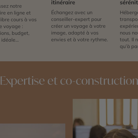
itinéraire
séréni
sez notre
Échangez avec un
Héberg
re en ligne et
conseiller-expert pour
transpor
libre cours à vos
créer un voyage à votre
expérie
e voyage :
image, adapté à vos
nous no
tions, budget,
envies et à votre rythme.
tout. Il
 idéale…
qu’à par
Expertise et co-constructio