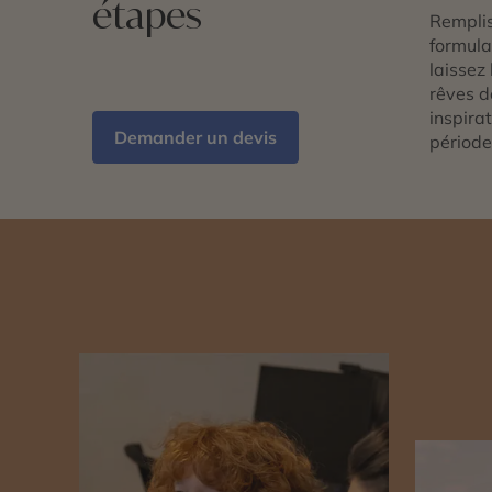
étapes
Remplis
formulai
laissez 
rêves d
inspira
Demander un devis
période