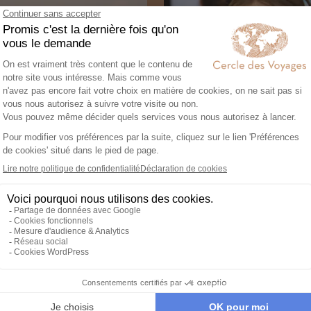
3
2
Garantie et tranqu
d'esprit
Notre service de conci
ngagement local et
francophone est disponib