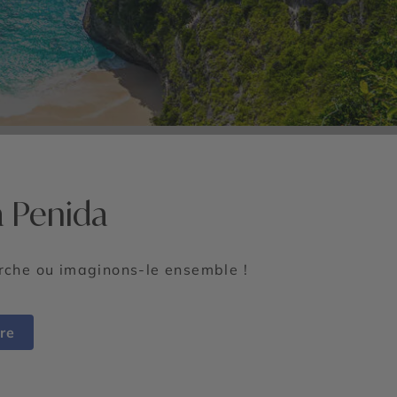
a Penida
erche ou imaginons-le ensemble !
re