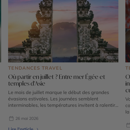
TENDANCES TRAVEL
T
Où partir en juillet ? Entre mer Égée et
O
temples d’Asie
i
c
Le mois de juillet marque le début des grandes
évasions estivales. Les journées semblent
Vo
interminables, les températures invitent à ralentir
co
et l’envie de couper avec le quotidien devient plus
la
forte que jamais. C’est aussi l’une des périodes les
où
26 mai 2026
plus fascinantes pour voyager, car deux grandes
dé
Lire l'article