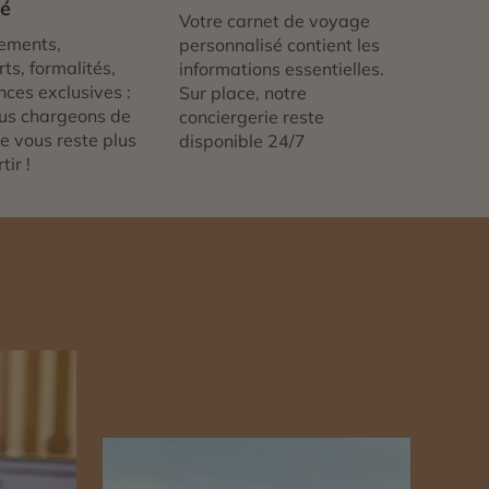
té
Votre carnet de voyage
ements,
personnalisé contient les
ts, formalités,
informations essentielles.
nces exclusives :
Sur place, notre
us chargeons de
conciergerie reste
 ne vous reste plus
disponible 24/7
tir !
n