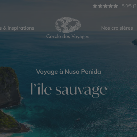
5,0/5 (2
s & inspirations
Nos croisières
Voyage à Nusa Penida
l’île sauvage