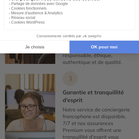
Engagement local et
responsabilité sociale
Nous collaborons
exclusivement avec des
partenaires locaux de
confiance, pour un tourisme
responsable, éthique,
authentique et de qualité.
3
Garantie et tranquillité
d'esprit
Notre service de conciergerie
francophone est disponible,
7/7 et nos assurances
Premium vous offrent une
tranquillité d'esprit vous