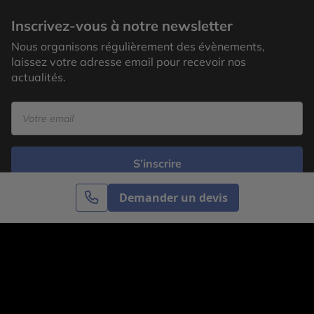
Inscrivez-vous à notre newsletter
Nous organisons régulièrement des évènements,
laissez votre adresse email pour recevoir nos
actualités.
S’inscrire
Demander un devis
Cercle des Voyages est une agence de voyage
spécialisée dans le sur-mesure, appartenant au groupe
Cercle des Vacances. Grâce à notre expertise et notre
passion du voyage, nous sommes là pour vous aider à
réaliser le voyage de vos rêves. Notre équipe est à
votre écoute pour créer le voyage qui vous ressemble.