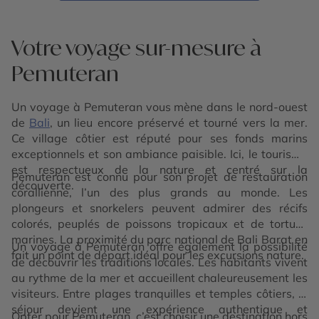
Votre voyage sur-mesure à
Pemuteran
Un voyage à Pemuteran vous mène dans le nord-ouest
de
Bali
, un lieu encore préservé et tourné vers la mer.
Ce village côtier est réputé pour ses fonds marins
exceptionnels et son ambiance paisible. Ici, le tourisme
est respectueux de la nature et centré sur la
Pemuteran est connu pour son projet de restauration
découverte.
corallienne, l’un des plus grands au monde. Les
plongeurs et snorkelers peuvent admirer des récifs
colorés, peuplés de poissons tropicaux et de tortues
marines. La proximité du parc national de Bali Barat en
Un voyage à Pemuteran offre également la possibilité
fait un point de départ idéal pour les excursions nature.
de découvrir les traditions locales. Les habitants vivent
au rythme de la mer et accueillent chaleureusement les
visiteurs. Entre plages tranquilles et temples côtiers, le
séjour devient une expérience authentique et
Opter pour Pemuteran, c’est choisir une destination hors