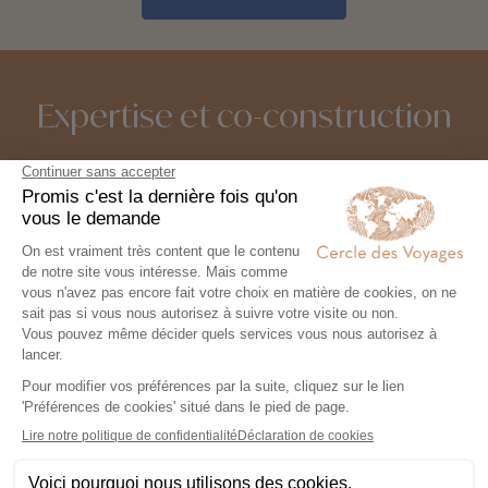
Expertise et co-construction
1
Expertise et co-
construction
Chez Cercle des Voyages,
nous concevons des voyages
100% personnalisables, en
collaboration étroite avec nos
voyageurs.
2