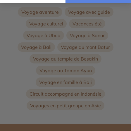
Voyage aventure
Voyage avec guide
Voyage culturel
Vacances été
Voyage à Ubud
Voyage à Sanur
Voyage à Bali
Voyage au mont Batur
Voyage au temple de Besakih
Voyage au Taman Ayun
Voyage en famille à Bali
Circuit accompagné en Indonésie
Voyages en petit groupe en Asie