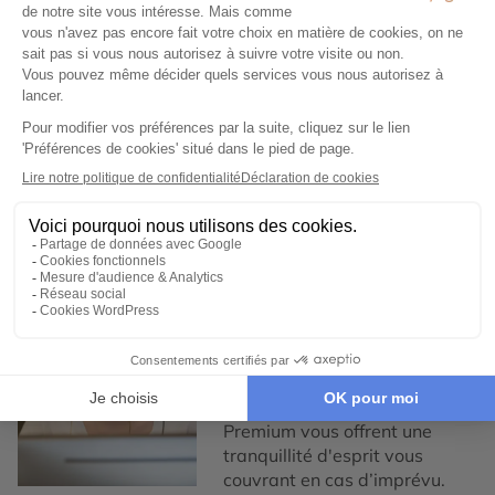
Engagement local et
responsabilité sociale
Nous collaborons
exclusivement avec des
partenaires locaux de
confiance, pour un tourisme
responsable, éthique,
authentique et de qualité.
3
Garantie et tranquillité
d'esprit
Notre service de conciergerie
francophone est disponible,
7/7 et nos assurances
Premium vous offrent une
tranquillité d'esprit vous
couvrant en cas d’imprévu.