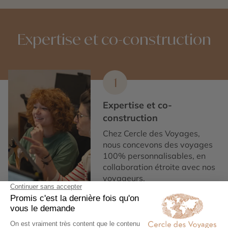
Expertise et co-construction
1
Expertise et co-
construction
Chez Cercle des Voyages,
nous concevons des voyages
100% personnalisables, en
collaboration étroite avec nos
voyageurs.
2