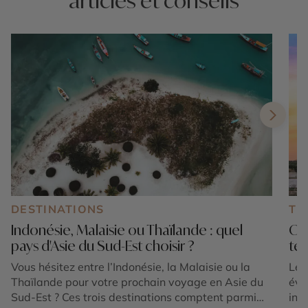
articles et conseils
DESTINATIONS
TE
Indonésie, Malaisie ou Thaïlande : quel
Où 
pays d'Asie du Sud-Est choisir ?
tem
Vous hésitez entre l’Indonésie, la Malaisie ou la
Le 
Thaïlande pour votre prochain voyage en Asie du
éva
Sud-Est ? Ces trois destinations comptent parmi
int