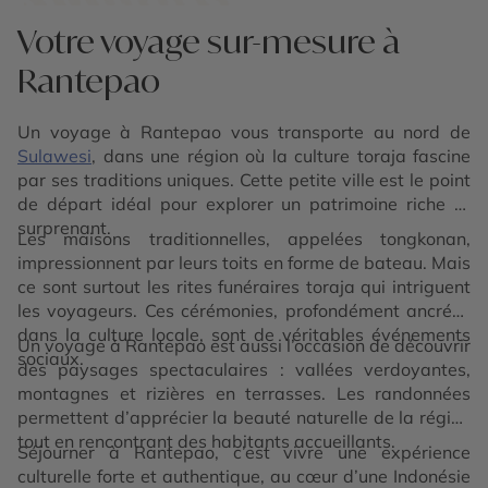
Votre voyage sur-mesure à
Rantepao
Un voyage à Rantepao vous transporte au nord de
Sulawesi
, dans une région où la culture toraja fascine
par ses traditions uniques. Cette petite ville est le point
de départ idéal pour explorer un patrimoine riche et
surprenant.
Les maisons traditionnelles, appelées tongkonan,
impressionnent par leurs toits en forme de bateau. Mais
ce sont surtout les rites funéraires toraja qui intriguent
les voyageurs. Ces cérémonies, profondément ancrées
dans la culture locale, sont de véritables événements
Un voyage à Rantepao est aussi l’occasion de découvrir
sociaux.
des paysages spectaculaires : vallées verdoyantes,
montagnes et rizières en terrasses. Les randonnées
permettent d’apprécier la beauté naturelle de la région
tout en rencontrant des habitants accueillants.
Séjourner à Rantepao, c’est vivre une expérience
culturelle forte et authentique, au cœur d’une Indonésie