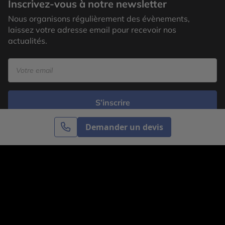
Inscrivez-vous à notre newsletter
Nous organisons régulièrement des évènements,
laissez votre adresse email pour recevoir nos
actualités.
S’inscrire
Demander un devis
Cercle des Voyages est une agence de voyage
spécialisée dans le sur-mesure, appartenant au groupe
Cercle des Vacances. Grâce à notre expertise et notre
passion du voyage, nous sommes là pour vous aider à
réaliser le voyage de vos rêves. Notre équipe est à
votre écoute pour créer le voyage qui vous ressemble.