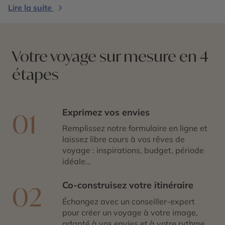
inoubliable.
Lire la suite
Votre voyage sur mesure en 4
étapes
Exprimez vos envies
01
Remplissez notre formulaire en ligne et
laissez libre cours à vos rêves de
voyage : inspirations, budget, période
idéale…
Co-construisez votre itinéraire
02
Échangez avec un conseiller-expert
pour créer un voyage à votre image,
adapté à vos envies et à votre rythme.