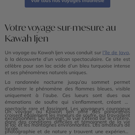
Voir tous nos voyages Indonésie
Votre voyage sur-mesure au
Kawah Ijen
Un voyage au Kawah Ijen vous conduit sur
l’île de Java
,
à la découverte d’un volcan spectaculaire. Ce site est
célèbre pour son lac acide d’un bleu turquoise intense
et ses phénomènes naturels uniques.
La randonnée nocturne jusqu’au sommet permet
d’admirer le phénomène des flammes bleues, visible
uniquement à l’aube. Ces lueurs sont dues aux
émanations de soufre qui s’enflamment, créant un
spectacle rare et fascinant. Les voyageurs courageux
Un voyage au Kawah Ijen offre des panoramas
croisent également les mineurs de soufre, qui travaillent
exceptionnels. Du sommet, la vue s’étend sur le cratère,
dans des conditions difficiles et témoignent de la vie
le lac et les montagnes environnantes. Les amateurs de
locale.
photographie et de nature y trouvent une expérience