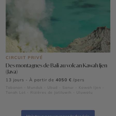
CIRCUIT PRIVÉ
Des montagnes de Bali au volcan Kawah Ijen
(Java)
13 jours - À partir de
4050 €
/pers
Tabanan - Munduk - Ubud - Sanur - Kawah Ijen -
Tanah Lot - Rizières de Jatiluwih - Uluwatu