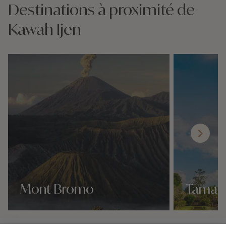
Destinations à proximité de
Kawah Ijen
Mont Bromo
Taman
Nos 1 idées voyage
Nos 1 idées vo