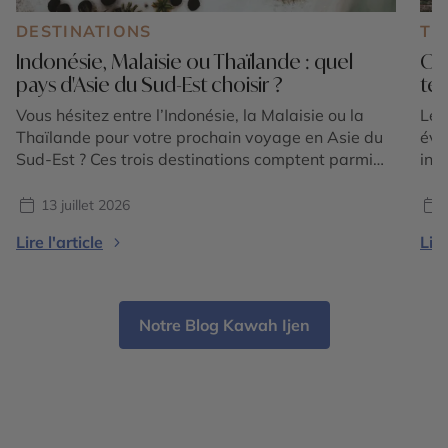
DESTINATIONS
TE
Indonésie, Malaisie ou Thaïlande : quel
Où 
pays d'Asie du Sud-Est choisir ?
tem
Vous hésitez entre l’Indonésie, la Malaisie ou la
Le 
Thaïlande pour votre prochain voyage en Asie du
éva
Sud-Est ? Ces trois destinations comptent parmi
int
les plus emblématiques de la région et offrent
et 
chacune une expérience unique. Entre volcans
for
13 juillet 2026
majestueux, temples ancestraux, rizières en
plu
Lire l'article
Lire
terrasses, plages paradisiaques, jungles tropicales
vis
et villes cosmopolites, le choix dépend avant tout
lum
[…]
Notre Blog Kawah Ijen