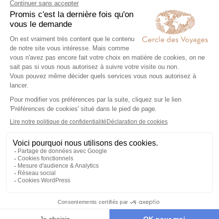
Le Kawah Ijen selon vos envies
Voyages en petit
Voyage de noces 
groupe en Asie
Bali
Expertise et co-construction
1
Expertise et co-
construction
Chez Cercle des Voyages,