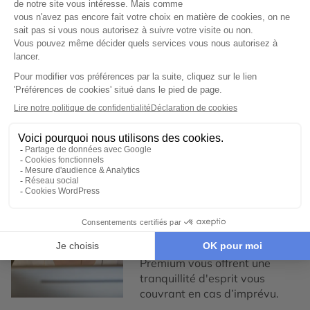
responsabilité sociale
Nous collaborons
exclusivement avec des
partenaires locaux de
confiance, pour un tourisme
responsable, éthique,
authentique et de qualité.
3
Garantie et tranquillité
d'esprit
Notre service de conciergerie
francophone est disponible,
7/7 et nos assurances
Premium vous offrent une
tranquillité d'esprit vous
couvrant en cas d’imprévu.