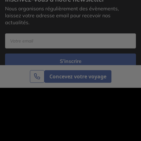
Nous organisons régulièrement des évènements,
laissez votre adresse email pour recevoir nos
actualités.
S’inscrire
Concevez votre voyage
Cercle des Voyages est une agence de voyage
spécialisée dans le sur-mesure, appartenant au groupe
Cercle des Vacances. Grâce à notre expertise et notre
passion du voyage, nous sommes là pour vous aider à
réaliser le voyage de vos rêves. Notre équipe est à
votre écoute pour créer le voyage qui vous ressemble.