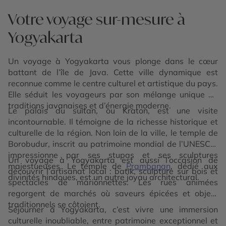
Votre voyage sur-mesure à
Yogyakarta
Un voyage à Yogyakarta vous plonge dans le cœur
battant de l’île de Java. Cette ville dynamique est
reconnue comme le centre culturel et artistique du pays.
Elle séduit les voyageurs par son mélange unique de
traditions javanaises et d’énergie moderne.
Le palais du sultan, ou Kraton, est une visite
incontournable. Il témoigne de la richesse historique et
culturelle de la région. Non loin de la ville, le temple de
Borobudur, inscrit au patrimoine mondial de l’UNESCO,
impressionne par ses stupas et ses sculptures
Un voyage à Yogyakarta est aussi l’occasion de
majestueuses. Le temple de
Prambanan
, dédié aux
découvrir l’artisanat local : batik, sculpture sur bois et
divinités hindoues, est un autre joyau architectural.
spectacles de marionnettes. Les rues animées
regorgent de marchés où saveurs épicées et objets
traditionnels se côtoient.
Séjourner à Yogyakarta, c’est vivre une immersion
culturelle inoubliable, entre patrimoine exceptionnel et