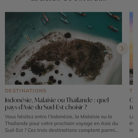
DESTINATIONS
TE
Indonésie, Malaisie ou Thaïlande : quel
Où 
pays d'Asie du Sud-Est choisir ?
tem
Vous hésitez entre l’Indonésie, la Malaisie ou la
Le 
Thaïlande pour votre prochain voyage en Asie du
éva
Sud-Est ? Ces trois destinations comptent parmi
int
les plus emblématiques de la région et offrent
et 