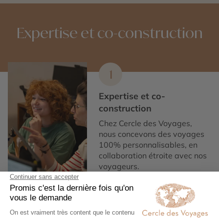
Expertise et co-construction
1
Expertise et co-
construction
Chez Cercle des Voyages,
nous concevons des voyages
100% personnalisables, en
collaboration étroite avec nos
voyageurs.
2
Engagement local et